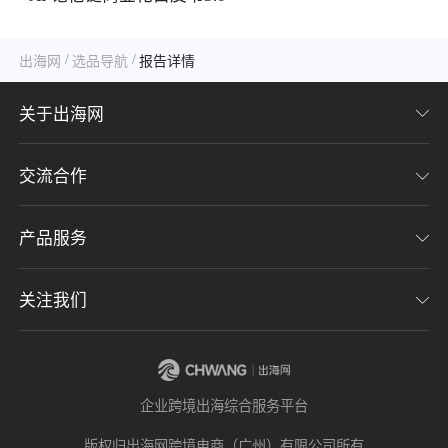
/
/
出海网
选品导航
报告详情
关于出海网
交流合作
关于我们
加入我们
产品服务
联系我们
用户协议
意见反馈
关注我们
CHWE全球跨境电商展
隐私协议
海潮品牌出海
出海网服务号
企业跨境出海综合服务平台
海贝分销
出海网小程序
版权归出海网跨境电商（广州）有限公司所有