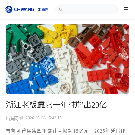
跨境展会
登录/注册
个人中心
出海服务
出海资讯
跨境报告
浙江老板靠它一年“拼”出29亿
出海导航
2026-05-08 15:42:15
出海网
出海交流群
布鲁可曾连续四年累计亏损超15亿元，2025年凭借IP