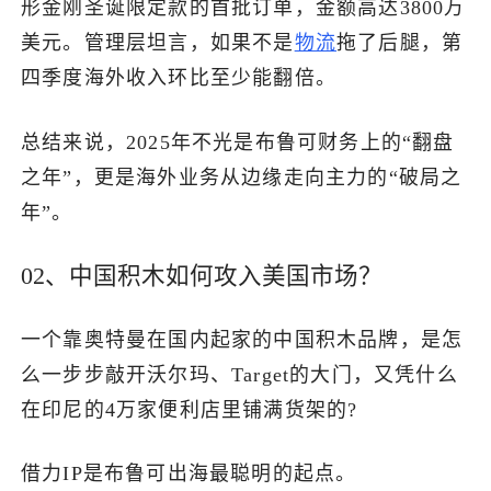
形金刚圣诞限定款的首批订单，金额高达3800万
美元。管理层坦言，如果不是
物流
拖了后腿，第
四季度海外收入环比至少能翻倍。
总结来说，2025年不光是布鲁可财务上的“翻盘
之年”，更是海外业务从边缘走向主力的“破局之
年”。
02、中国积木如何攻入美国市场？
一个靠奥特曼在国内起家的中国积木品牌，是怎
么一步步敲开沃尔玛、Target的大门，又凭什么
在印尼的4万家便利店里铺满货架的?
借力IP是布鲁可出海最聪明的起点。