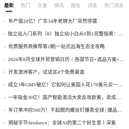
最新
热门
文章
快讯
报告
词条
热门词条
年产值20亿！广东34年老牌大厂突然停摆
独立站入门系列（8）独立站小白从0到1完整指南：建
站、推广、收款一步到位！
优质服务商推荐第2期|一站式出海生态全攻略
2026年8月全球外贸营销日历｜各国节日+选品方案+实
操策略，外贸人直接收藏！
开发澳洲客户，试试这4个免费渠道
成立3年GMV破亿！它如何让美国人花170美元买一台
助眠灯？
一年吸金30亿！国产智能清洁大卖反攻欧美，卖成全
球第一
年订单冲向500万！不起眼的螺丝钉爆卖全球 | 爆品洞
察
揭秘字节Seedance：全球AI的第二个好生意丨深氪