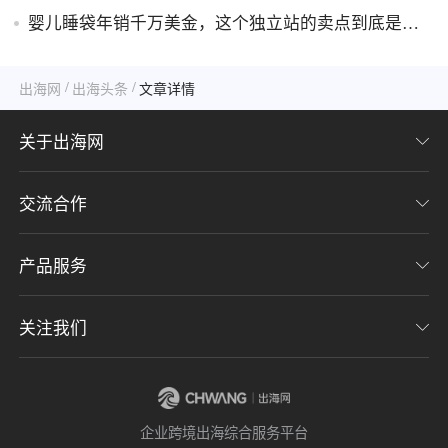
婴儿睡袋年销千万美金，这个独立站的卖点到底是什
么？
/
/
出海网
出海头条
文章详情
关于出海网
交流合作
关于我们
加入我们
产品服务
联系我们
用户协议
意见反馈
关注我们
CHWE全球跨境电商展
隐私协议
海潮品牌出海
出海网服务号
企业跨境出海综合服务平台
海贝分销
出海网小程序