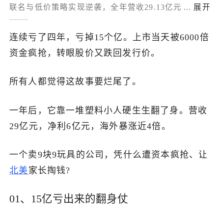
联名与低价策略实现逆袭，全年营收29.13亿元、归母
...
展开
了解出海网
净利润6.34亿元，成功扭亏为盈；其中海外收入同比
暴涨396.6%至3.19亿元，北美市场增幅达804%，借助
连续亏了四年，亏掉15个亿。上市当天被6000倍
变形金刚等IP、9.9元低价产品及亚马逊等渠道快速打
资金疯抢，转眼股价又跌回发行价。
开美欧及东南亚市场，同时持续扩充IP矩阵、推出积
木车新品类并规划自建工厂，逐步从IP依赖向全球化
所有人都觉得这故事要烂尾了。
品牌转型。
一年后，它靠一堆塑料小人硬生生翻了身。营收
29亿元，净利6亿元，海外暴涨近4倍。
一个卖9块9玩具的公司，凭什么遭资本疯抢、让
北美
家长掏钱?
01、15亿亏出来的翻身仗