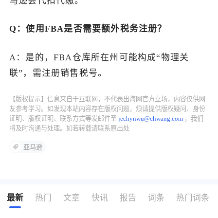
马逊会代扣代缴。
Q：使用FBA是否需要额外税务注册？
A：是的，FBA仓库所在州可能构成“物理关
联”，需注册销售税号。
【版权提示】信息来自于互联网，不代表出海网官方立场，内容仅供网
友参考学习。如发现本站内容存在版权问题，烦请提供版权疑问、身份
证明、版权证明、联系方式等发邮件至
jechynwu@chwang.com
，我们
将及时沟通与处理。如若转载请联系原出处
亚马逊
最新
热门
文章
快讯
报告
词条
热门词条