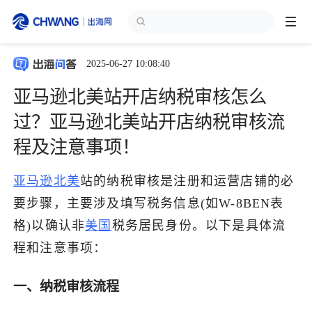
2025-06-27 10:08:40
跨境展会
登录/注册
个人中心
亚马逊北美站开店纳税审核怎么
出海服务
过？亚马逊北美站开店纳税审核流
程及注意事项！
出海资讯
亚马逊
北美
站的纳税审核是注册和运营店铺的必
跨境报告
要步骤，主要涉及填写税务信息(如W-8BEN表
格)以确认非
美国
税务居民身份。以下是具体流
程和注意事项：
出海导航
一、纳税审核流程
出海交流群