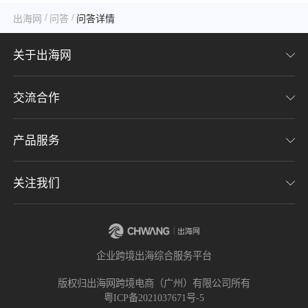
/
/
出海网
问答
问答详情
关于出海网
交流合作
关于我们
加入我们
产品服务
联系我们
用户协议
意见反馈
关注我们
CHWE全球跨境电商展
隐私协议
海潮品牌出海
出海网服务号
企业跨境出海综合服务平台
海贝分销
出海网小程序
版权归出海网跨境电商（广州）有限公司所有
粤ICP备2021037671号-5
出海网社群