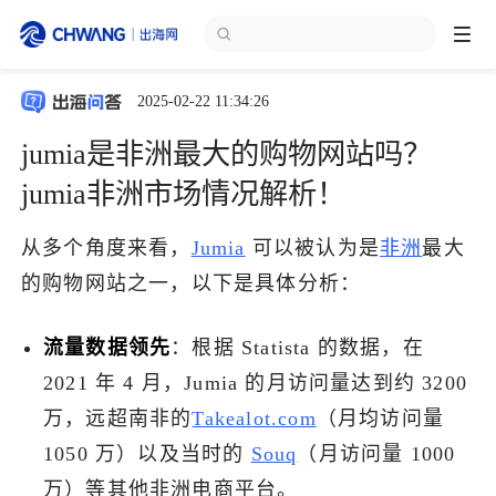
2025-02-22 11:34:26
跨境展会
登录/注册
个人中心
jumia是非洲最大的购物网站吗？
出海服务
jumia非洲市场情况解析！
从多个角度来看，
Jumia
可以被认为是
非洲
最大
出海资讯
的购物网站之一，以下是具体分析：
跨境报告
流量数据领先
：根据 Statista 的数据，在
2021 年 4 月，Jumia 的月访问量达到约 3200
出海导航
万，远超南非的
Takealot.com
（月均访问量
1050 万）以及当时的
Souq
（月访问量 1000
出海交流群
万）等其他非洲电商平台。