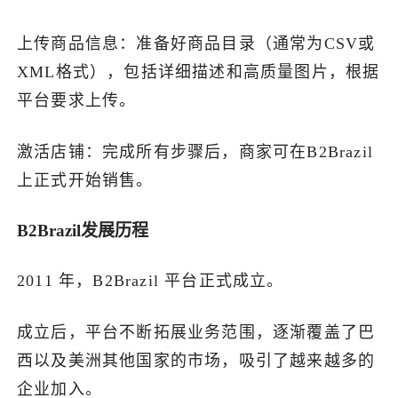
上传商品信息：准备好商品目录（通常为CSV或
XML格式），包括详细描述和高质量图片，根据
平台要求上传。
激活店铺：完成所有步骤后，商家可在B2Brazil
上正式开始销售。
B2Brazil发展历程
2011 年，B2Brazil 平台正式成立。
成立后，平台不断拓展业务范围，逐渐覆盖了巴
西以及美洲其他国家的市场，吸引了越来越多的
企业加入。