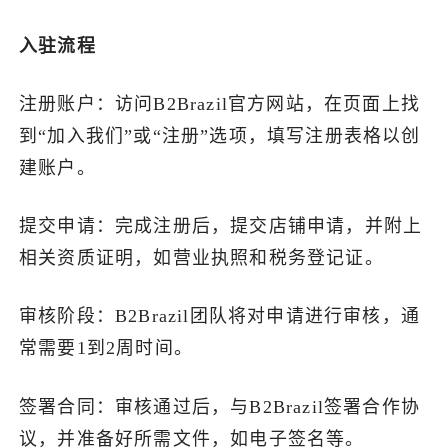
入驻流程
注册账户：访问B2Brazil官方网站，在页面上找
到“加入我们”或“注册”选项，填写注册表格以创
建账户。
提交申请：完成注册后，提交店铺申请，并附上
相关资质证明，如营业执照和税务登记证。
审核阶段：B2Brazil团队将对申请进行审核，通
常需要1到2周时间。
签署合同：审核通过后，与B2Brazil签署合作协
议，并准备好所需文件，如电子签名等。