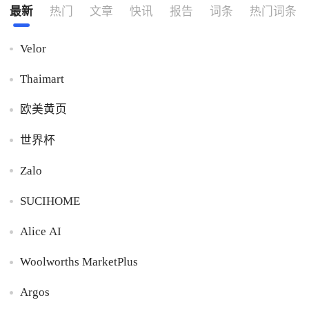
最新
热门
文章
快讯
报告
词条
热门词条
Velor
Thaimart
欧美黄页
世界杯
Zalo
SUCIHOME
Alice AI
Woolworths MarketPlus
Argos