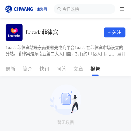
今日热榜
跨境展会
Lazada菲律宾
关注
登录/注册
个人中心
出海服务
Lazada菲律宾站是东南亚领先电商平台Lazada在菲律宾市场设立的
分站。菲律宾是东南亚第二大人口国，拥有约1.1亿人口，且年轻
...
展开
人比例高，英语普及率高，电商市场增长潜力巨大。Lazada自2012
出海资讯
年业务启动后，很快在菲律宾上线，现已成为该国民众访问量最大
最新
简介
快讯
问答
文章
报告
的在线购物网站之一。平台深度融合了电商、物流和支付服务，是
开拓菲律宾市场的重要渠道。
跨境报告
出海导航
暂无数据
出海交流群