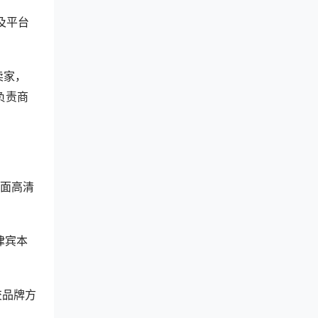
及平台
卖家，
负责商
反面高清
律宾本
交品牌方