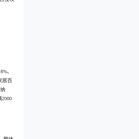
8%、
家居百
缴纳
000