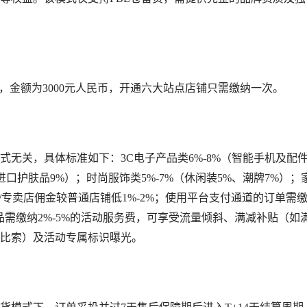
证金，金额为3000元人民币，开通六大站点店铺只需缴纳一次。
无关，具体标准如下：3C电子产品类6%-8%（智能手机及配件
进口护肤品9%）；时尚服饰类5%-7%（休闲装5%、潮牌7%）；
方店/专卖店佣金较普通店铺低1%-2%；使用平台支付通道的订单需
商品需缴纳2%-5%的活动服务费，可享受流量倾斜、满减补贴（如满2
律宾比索）及活动专属标识曝光。