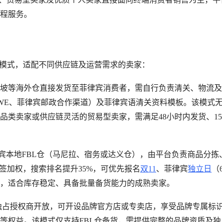
程服务。
入驻模式，适配不同供应链及运营需求的卖家：
新加坡等海外仓直接发货至菲律宾消费者，需自行负责清关、物流
WE、菲律宾邮政合作渠道）及菲律宾语清关资料模板。该模式
品类卖家或供应链灵活的贸易型卖家，需满足48小时内发货、1
a菲律宾本地FBL仓（马尼拉、宿务或达义仓），由平台负责商品分拣
签加权，搜索排名提升35%，可优先报名
双11
、菲律宾
独立日
（
%，适合库存稳定、具备批量备货能力的成熟卖家。
牌独占授权商开放，可开设品牌官方店或专卖店，享受品牌专属标
等权益。该模式仅支持FBL仓备货，需提供完整的品牌资质及独