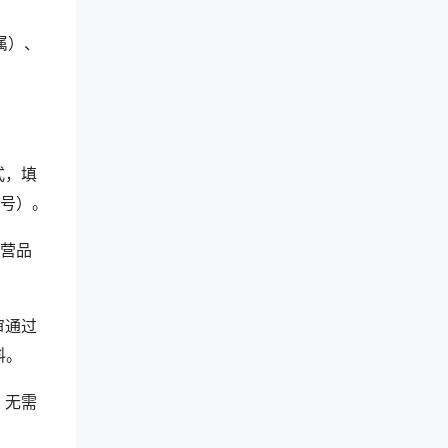
属）、
模式，填
号）。
主营品
审通过
料。
，无需