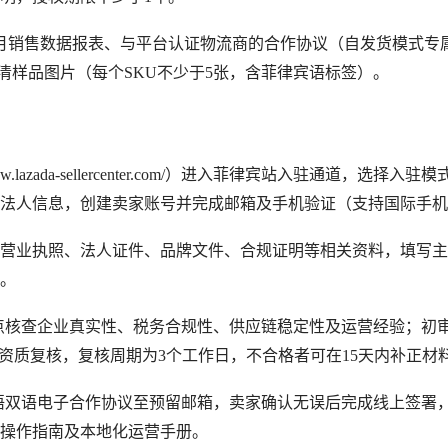
个月销售数据报表、与平台认证物流商的合作协议（自发货模式专
高清样品图片（每个SKU不少于5张，含菲律宾语标签）。
w.lazada-sellercenter.com/）进入菲律宾站入驻通道，选择入驻
法人信息，创建卖家账号并完成邮箱及手机验证（支持国际手机
上传营业执照、法人证件、品牌文件、合规证明等相关资料，填写
。
，重点核查企业真实性、税务合规性、供应链稳定性及运营经验；初
资质复核，复核周期为3个工作日，不合格者可在15天内补正材
英语双语电子合作协议至预留邮箱，卖家确认无误后完成线上签署
操作指南及本地化运营手册。