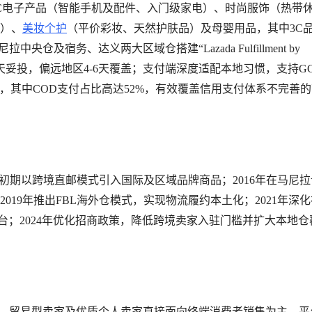
C电子产品（智能手机及配件、入门级家电）、时尚服饰（热带
）、
美妆个护
（平价彩妆、天然护肤品）及母婴用品，其中3C
拉中央仓及宿务、达义两大区域仓搭建“Lazada Fulfillment by
-2天妥投，偏远地区4-6天覆盖；支付端深度适配本地习惯，支持GC
款），其中COD支付占比高达52%，有效覆盖信用支付体系不完善
站点，初期以跨境直邮模式引入国际及区域品牌商品；2016年在马尼
19年推出FBL海外仓模式，实现物流履约本土化；2021年深
流社交平台；2024年优化招商政策，降低跨境卖家入驻门槛并扩大本地
、贸易型卖家及优质个人卖家直接面向终端消费者销售为主，平