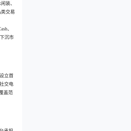
休闲装、
品类交易
ash、
的下沉市
拉设立首
化社交电
仓覆盖范
台承担