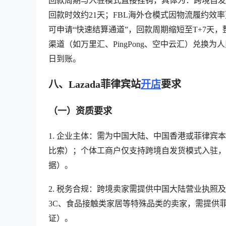
回款周期与入驻模式直接挂钩，具体为：跨境自发
回款时效约21天；FBL海外仓模式因物流履约效率
可申请“快速结算通道”，回款周期缩短至T+7天
渠道（如万里汇、PingPong、空中云汇）兑换为人
日到账。
八、Lazada菲律宾站
开店
要求
（一）资质要求
1. 企业主体：需为中国大陆、中国香港或菲律宾
比索）；个体工商户仅支持跨境自发货模式入驻，需
据）。
2. 税务合规：跨境卖家需提供中国大陆营业执照
3C、食品接触类家居等特殊品类的卖家，需提供菲律
证）。