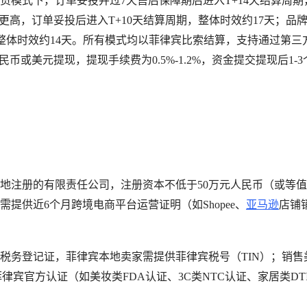
货模式下，订单妥投并过7天售后保障期后进入T+14天结算周期
更高，订单妥投后进入T+10天结算周期，整体时效约17天；品
，整体时效约14天。所有模式均以菲律宾比索结算，支持通过第三
民币或美元提现，提现手续费为0.5%-1.2%，资金提交提现后1-
本地注册的有限责任公司，注册资本不低于50万元人民币（或等
提供近6个月跨境电商平台运营证明（如Shopee、
亚马逊
店铺
及税务登记证，菲律宾本地卖家需提供菲律宾税号（TIN）；销售
宾官方认证（如美妆类FDA认证、3C类NTC认证、家居类DT