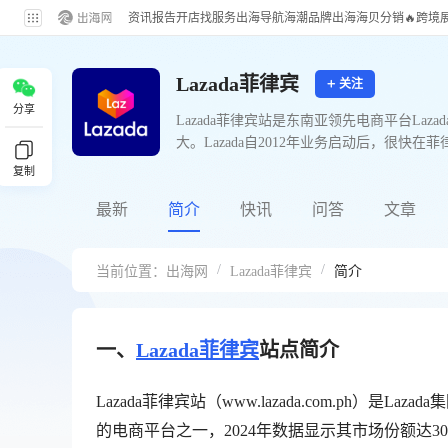
资讯
报告
开店
找服务
出海导航
海潮品牌出海
海贝分销
🔥跨境
Lazada菲律宾
关注
分享
Lazada菲律宾站是东南亚领先电商平台L
大。Lazada自2012年业务启动后，
道。
复制
最新
简介
快讯
问答
文章
/
/
当前位置：
出海网
Lazada菲律宾
简介
一、
Lazada菲律宾
站点简介
Lazada菲律宾站（www.lazada.com.ph）是Lazad
的电商平台之一，2024年数据显示其市场份额达30