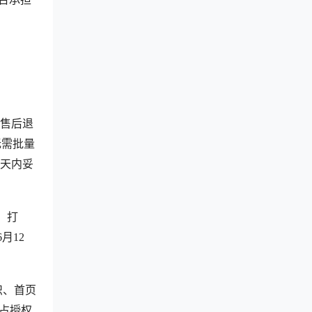
及售后退
无需批量
5天内妥
、打
6月12
识、首页
占授权