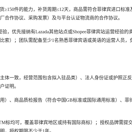
备货≥150件的能力，补货周期≤12天，商品需符合菲律宾进口标准
厂合作协议、采购发票）及与平台认证物流商的合作协议。
验，优先接纳有Lazada其他站点或Shopee菲律宾站运营经验的
宾比索）；团队需配备至少1名熟悉菲律宾语或英语的运营人员，
账户主体一致，经营范围包含拟入驻品类）、法人身份证或护照正
户证明。
适用）、商品质检报告（符合中国GB标准或国际通用标准）、菲
或TM标均可，覆盖菲律宾地区或持有国际商标）；授权品牌需提
明，授权期限不少于1年。