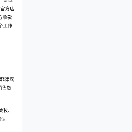
，整体
牌官方店
方收款
3个工作
值菲律宾
销售数
美妆、
I认