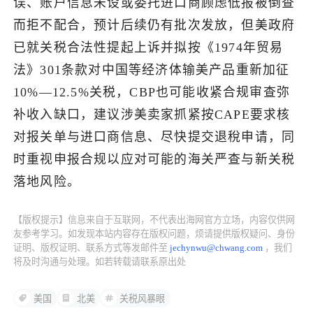
误、账户信息未设或委托进口商顾虑低报被倒查
而拒不配合，预计后续仍有批次发放，但美政府
了解出海网
已就关税合法性提起上诉并拟按《1974年贸易
法》301条款对中国等经济体输美产品重新加征
10%—12.5%关税，CBP也可能收紧合规审查弥
补收入缺口，建议涉美卖家抓紧按CAPE要求核
对报关单与进口商信息、尽快提交退稅申请，同
时重视申报合规以应对可能的海关严查与新关税
落地风险。
【版权提示】信息来自于互联网，不代表出海网官方立场，内容仅供网
友参考学习。如发现本站内容存在版权问题，烦请提供版权疑问、身份
证明、版权证明、联系方式等发邮件至
jechynwu@chwang.com
，我们
将及时沟通与处理。如若转载请联系原出处
美国
北美
关税风暴眼