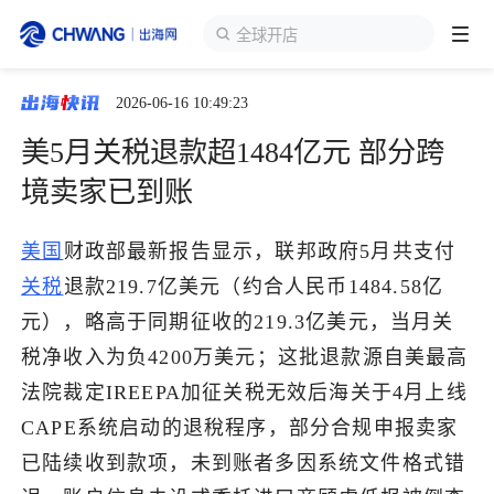
全球开店
2026-06-16 10:49:23
跨境展会
登录/注册
个人中心
美5月关税退款超1484亿元 部分跨
出海服务
境卖家已到账
出海资讯
美国
财政部最新报告显示，联邦政府5月共支付
关税
退款219.7亿美元（约合人民币1484.58亿
跨境报告
元），略高于同期征收的219.3亿美元，当月关
税净收入为负4200万美元；这批退款源自美最高
法院裁定IREEPA加征关税无效后海关于4月上线
出海导航
CAPE系统启动的退稅程序，部分合规申报卖家
已陆续收到款项，未到账者多因系统文件格式错
出海交流群