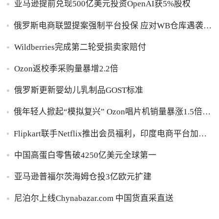
亚马逊提前兑现500亿美元投资OpenAI获5%股权
俄罗斯电商联盟提案强制平台投保 应对WB仓库遇袭卖
家货损危机
Wildberries完成第二轮受损卖家赔付
Ozon返校季采购量暴增2.2倍
俄罗斯更新婴幼儿乳制品GOST标准
俄年轻人掀起“模拟复兴” Ozon唱片机销量暴涨1.5倍黑
胶破万卢布
Flipkart联手Netflix推出会员福利，印度电商平台加码
内容生态布局
中国高蛋白零售破4250亿美元全球第一
亚马逊普福尔茨海姆仓投3亿欧元扩建
尼泊尔上线Chynabazar.com 中国货直采直送