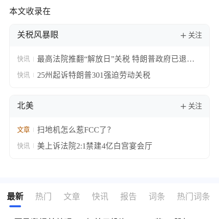
本文收录在
关税风暴眼
关注
最高法院推翻“解放日”关税 特朗普政府已退税
快讯
1000亿美元占征敛六成
25州起诉特朗普301强迫劳动关税
快讯
北美
关注
扫地机怎么惹FCC了？
文章
美上诉法院2:1禁建4亿白宫宴会厅
快讯
最新
热门
文章
快讯
报告
词条
热门词条