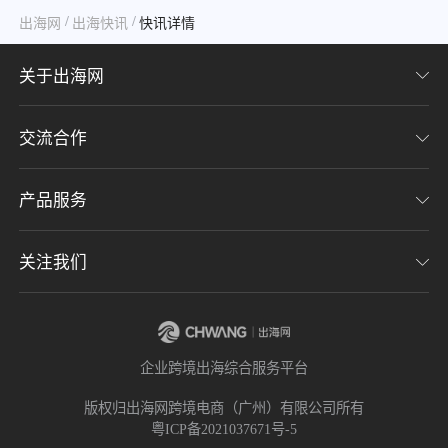
/
/
出海网
出海快讯
快讯详情
关于出海网
交流合作
关于我们
加入我们
产品服务
联系我们
用户协议
意见反馈
关注我们
CHWE全球跨境电商展
隐私协议
海潮品牌出海
出海网服务号
企业跨境出海综合服务平台
海贝分销
出海网小程序
版权归出海网跨境电商（广州）有限公司所有
粤ICP备2021037671号-5
出海网社群