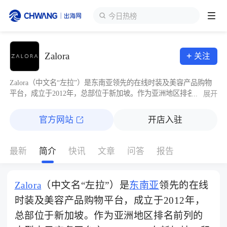
今日热榜
跨境展会
Zalora
关注
登录/注册
个人中心
出海服务
Zalora（中文名“左拉”）是东南亚领先的在线时装及美容产品购物
平台，成立于2012年，总部位于新加坡。作为亚洲地区排名前列的
...
展开
大型电子商务平台之一，Zalora在新加坡、印度尼西亚、马来西
出海资讯
亚、文莱、菲律宾、中国香港和中国台湾等地设有站点。
官方网站
开店入驻
跨境报告
最新
简介
快讯
文章
问答
报告
出海导航
Zalora
（中文名“左拉”）是
东南亚
领先的在线
时装及美容产品购物平台，成立于2012年，
出海交流群
总部位于新加坡。作为亚洲地区排名前列的