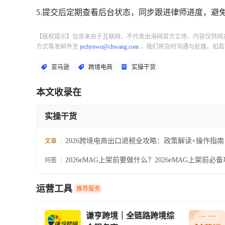
5.提交后定期查看后台状态，同步跟进律师进度，避
【版权提示】信息来自于互联网，不代表出海网官方立场，内容仅供网
方式等发邮件至
jechynwu@chwang.com
，我们将及时沟通与处理。如若
亚马逊
跨境电商
实操干货
本文收录在
实操干货
2026跨境电商出口退税全攻略：政策解读+操作指
文章
13%利润就靠它！
2026eMAG上架前要做什么？2026eMAG上架前必
问答
运营工具
推荐服务
谦亨跨境｜全链路跨境综