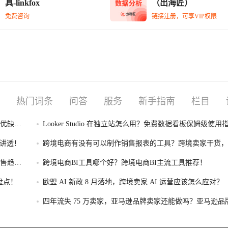
具-linkfox
（出海匠）
免费咨询
链接注册，可享VIP权限
热门词条
问答
服务
新手指南
栏目
I优缺点
Looker Studio 在独立站怎么用？免费数据看板保姆级使用
性讲透！
跨境电商有没有可以制作销售报表的工具？跨境卖家干货，
制作销售报表的工具盘点！
售趋势
跨境电商BI工具哪个好？跨境电商BI主流工具推荐！
盘点！
欧盟 AI 新政 8 月落地，跨境卖家 AI 运营应该怎么应对？
四年流失 75 万卖家，亚马逊品牌卖家还能做吗？亚马逊品
存转型攻略！