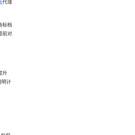
标
代理
商标档
提前对
提升
、透明计