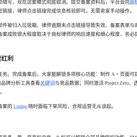
动填写，现在这套模式彻底取消。提交备案资料后，平台会向
商
验证链接，律师点击链接完成信息核验即可，无需卖家手动操作。
邮件被归入垃圾箱、律师逾期未点击链接导致失效、备案表单与
备案成败很大程度取决于商标律师的响应速度和细心程度，务必
营红利
务。完成备案后，大家能解锁多项核心功能：制作 A + 页面可
使用品牌分析工具查看
关键词
与竞品数据；同时激活 Project Zero
免。
备案的
Listing
随时面临下架风险，合规运营无从谈起。