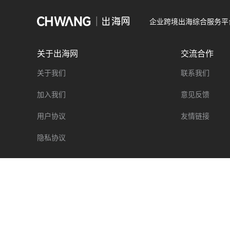
企业跨境出海综合服务平
关于出海网
交流合作
关于我们
联系我们
加入我们
意见反馈
用户协议
友情链接
隐私协议
新手指南
热门推荐
平台常见问题
全平台新手开店指南
Wildberries新手指南
TikTok Shop新手指
跨境电商新手指南
亚马逊新手指南
沃尔玛全球电商入门指南
S
版权归出海网跨境电商（广州）有限公司所有
粤ICP备2021037671号-5