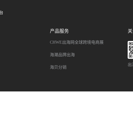
台
产品服务
关
CHWE出海网全球跨境电商展
海潮品牌出海
出
海贝分销
南
Facebook新手指南
TikTok 广告新手指南
速卖通新手指南
TikTok Sho
hopify新手指南
Shopee新手指南
OzonGlobal新手指南
Temu新手指南