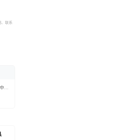
明、联系
r中标
具