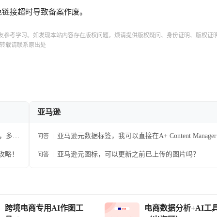
免链接超时导致备案作废。
友参考学习。如发现本站内容存在版权问题，烦请提供版权疑问、身份证明、版权证
转载请联系原出处
亚马逊
南，多赚
亚马逊元数据标签，我可以直接在A+ Content Manage
问答
记图片，而不在上传前标记文件吗？
备攻略！
亚马逊元图标，可以更新之前已上传的图片吗？
问答
跨境电商专用AI作图工
电商数据分析+AI工