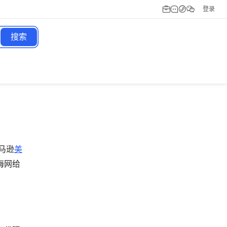
登录
搜索
！
马逊
美
海网给