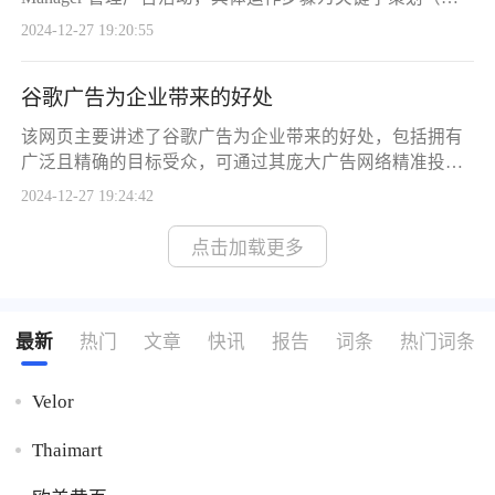
询关键字、确定点击成本和行动成本并设置预算）、广告
2024-12-27 19:20:55
制作（选择目标、类型、受众群并设置预算，文字广告需
含标题等内容，不同类型可置入不同元素）、广告竞价与
谷歌广告为企业带来的好处
展示（根据算法决定展示广告，展示位置多样）以及成效
追踪（通过管理平台后台分析各项指标以优化广告）。
该网页主要讲述了谷歌广告为企业带来的好处，包括拥有
广泛且精确的目标受众，可通过其庞大广告网络精准投
放；广告主能掌控广告投放与预算设置，按点击付费模式
2024-12-27 19:24:42
适合各类企业且可随时优化广告系列；有助于提高品牌认
知度和知名度，凭借谷歌巨大的市场份额增加品牌曝光；
点击加载更多
还能最大化投资回报，精准定位受众、合理分配预算，并
可分析竞争对手策略以提升自身竞争力。
最新
热门
文章
快讯
报告
词条
热门词条
Velor
Thaimart