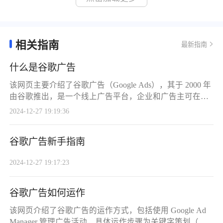
键词对广告效果至关重要。正确的关键词能提高广告的曝
光率、点击率和转化率，实现更高的投资回报率(ROI)，还
可将流量引导到广告主的
相关指南
最新指南
什么是谷歌广告
该网页主要介绍了谷歌广告（Google Ads），其于 2000 年
由谷歌推出，是一个线上广告平台，企业和广告主可在上
面创建广告，通过按点击收费模式在谷歌搜索、应用程
2024-12-27 19:19:36
式、视频和搜索合作伙伴网站等向现有或潜在客户展示广
告，能帮助吸引感兴趣用户，可选择多种广告目标，随时
谷歌广告新手指南
创建编辑广告活动且无最低收费限制，投放久了还可自动
分析优化以触及更多潜在受众。
2024-12-27 19:17:23
谷歌广告如何运作
该网页介绍了谷歌广告的运作方式，包括使用 Google Ad
Manager 管理广告活动，具体运作步骤为关键字策划（查