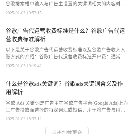
桌
谷歌搜索框中输入与广告主设置的关键词相关的内容时，
该广告会出现在搜索结果页面上。包括以下几种形式：响
2025-01-03 19:52:15
应式搜索广告：可循环展示多达 15 个标题和 4 个描述，实
时为每个搜索查询提供定制化的广告内容。仅呼叫广告：
谷歌广告代运营收费标准是什么？谷歌广告代运
以可点击的电话号码作为标题，旨在促使用户直接致电广
告主的业务。动态搜索广告：谷歌根据广告主网站的内容
营收费标准解析
和提供的简短描述自动创建广告，适合
以下是关于谷歌广告代运营收费标准以及谷歌广告收入入
账方式的介绍：谷歌广告代运营收费标准开户费：通常是
一次性费用，金额从几百元到几千元不等。比如有的服务
2025-01-03 19:19:42
商收取 500 元开户费，也有低至 50 元或高至 1800 元的情
况。充值与运维服务费：部分服务商会要求首次充值一定
什么是谷歌ads关键词？谷歌ads关键词含义及作
金额，并收取一定比例的运维服务费。如 13300 元中可能
包含 10000 元广告预算及相应的运维服务费。持续运维服
用解析
务费：一般按充值
谷歌 Ads 关键词是广告主在谷歌广告平台(Google Ads)上为
其广告投放而选择的特定词汇或短语，用于将广告与用户
的搜索查询相匹配。以下是关于它的详细介绍：•作用与意
2025-01-02 18:33:12
义：是连接用户需求与广告内容的桥梁。用户在谷歌搜索
时输入的关键词反映了他们的意图和需求，选择合适的关
点击加载更多