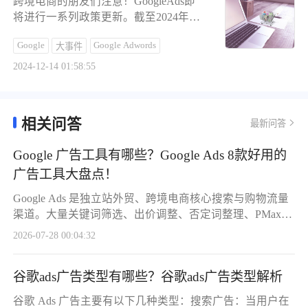
跨境电商的朋友们注意！GoogleAds即
将进行一系列政策更新。截至2024年12
月6日，包括“个性化广告”管理性更
Google
Google Adwords
大事件
新、新的“约会和陪伴服务广告”政策及
广告客户认证计划、“虚假陈述”政策更
2024-12-14 01:58:55
新，以及其他如“保健和药物”政策针对
日本的特别规定和目标客户匹配政策
等。这些更新在未来几个月内逐步实
相关问答
最新问答
施，涉及严格的广告内容监管要求。请
跨境电商从业者密切关注政策变动，确
Google 广告工具有哪些？Google Ads 8款好用的
保广告合规性。
广告工具大盘点！
Google Ads 是独立站外贸、跨境电商核心搜索与购物流量
渠道。大量关键词筛选、出价调整、否定词整理、PMax
优化消耗大量人力。市面上工具分为官方免费工具、规则
2026-07-28 00:04:32
型自动化平台、AI 智能优化软件、跨渠道全域管理、竞品
调研工具五大类。下面精选 8 款行业高频工具，清晰拆解
谷歌ads广告类型有哪些？谷歌ads广告类型解析
优缺点，适配中小独立站卖家、投放工作室、品牌出海团
队。1. Google Ads Editor（官方免费工具）定位：谷歌官方
谷歌 Ads 广告主要有以下几种类型：搜索广告：当用户在