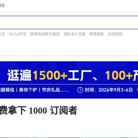
展会
开店
TikTok开店
跨境电商新手指南
海外本土货盘
跨境报告
出海热榜
免费拿下 1000 订阅者