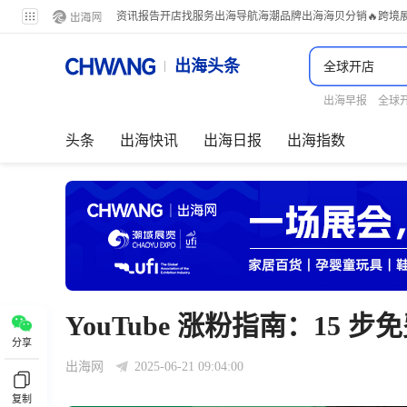
资讯
报告
开店
找服务
出海导航
海潮品牌出海
海贝分销
🔥跨境
出海头条
出海早报
全球
头条
出海快讯
出海日报
出海指数
YouTube 涨粉指南：15 步
分享
出海网
2025-06-21 09:04:00
复制