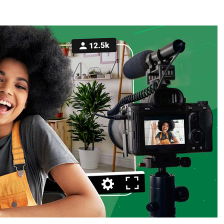
Tube 频道。一、内容基建：打造观众成瘾的视频内核1. 锁定垂直领域，
测评、手工 DIY 还是美食教学，持续输出同类型内容可帮助 YouTub
学，建议拆分至两个频道运营，避免观众认知混乱。2. 深挖爆款内容，
众行为：哪些视频的点赞收藏量异常突出?评论区高频出现的关键词是什么?发现某支 
衍生系列内容，形成稳定的内容消费预期。3. 设计沉浸式观看体验开篇 15