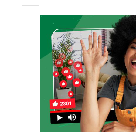
到数据分析的全流程策略，助你零成本搭建可持续增长的 You
立内容辨识度选择一个能让频道脱颖而出的细分赛道，无论是科技
算法精准匹配目标受众。例如，若同时擅长魔术表演与编程教
受众偏好通过 YouTube Analytics(分析)工具洞察观
分钟极简早餐" 视频互动率超高后，可围绕 "快手食谱" 主题
必须设置强钩子 —— 无论是