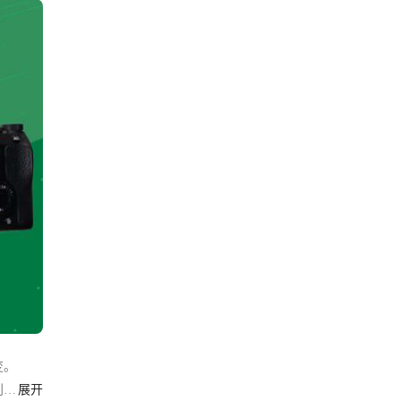
变。
创作
展开