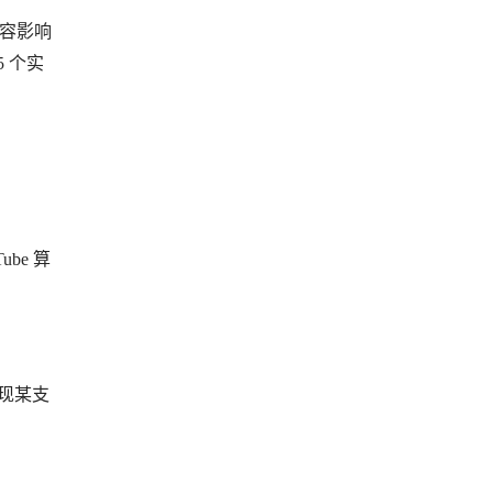
内容影响
 个实
be 算
发现某支