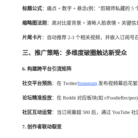
标题公式
：痛点 + 数字 + 悬念(例："剪辑师私藏的 5 个 
缩略图法则
：高对比度背景 + 清晰人脸表情 + 关键
片尾卡片
：自动推荐 2-3 个相关视频，并嵌入订阅号
三、推广策略：多维度破圈触达新受众
6. 构建跨平台引流矩阵
社交平台预热
：在 Twitter/
Instagram
发布视频幕后花絮，带
论坛精准投放
：在 Reddit 对应板块(如 r/FoodieR
社区互动运营
：当订阅量超 500 后，通过 YouTu
7. 创作者联动裂变