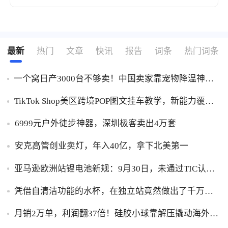
最新
热门
文章
快讯
报告
词条
热门词条
一个窝日产3000台不够卖！中国卖家靠宠物降温神器
闷声发财 | 爆品洞察
TikTok Shop美区跨境POP图文挂车教学，新能力覆盖
选品发布全链路
6999元户外徒步神器，深圳极客卖出4万套
安克高管创业卖灯，年入40亿，拿下北美第一
亚马逊欧洲站锂电池新规：9月30日，未通过TIC认证
的商品将下架
凭借自清洁功能的水杯，在独立站竟然做出了千万美
金生意
月销2万单，利润翻37倍！硅胶小球靠解压撬动海外大
生意 | 行业热点