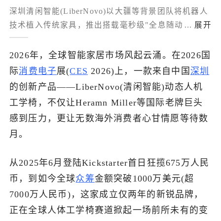
深圳清闲智能(LiberNovo)以大疆等背景团队将机器人
了解出海网
技术植入传统家具，推出搭载毫秒级"全息随动系
...
展开
统"与柔性外骨骼椅背的动态人机工学椅Omni，
Kickstarter众筹超940万美元、日本Makuake破4.6亿日
2026年，全球智能家居市场风起云涌。在2026国
元创品类纪录；避开通亚马逊低价内卷，借CES参展
际
消费电子
展(
CES
2026)上，一款来自中国
深圳
造势、众筹验需后布局独立站与亚马逊长尾销售，主
的创新产品——LiberNovo(清闲智能)动态人机
攻500—1500美元中高端市场打破Herman Miller垄
工学椅，不仅让Heramn Miller等国际老牌巨头
断，是从代工向技术品牌出海的质变样本。
感到压力，更让无数海外消费者心甘情愿等待数
月。
从2025年6月登陆Kickstarter首日狂揽675万人民
币，到如今全球
众筹
金额突破1000万美元(超
7000万人民币)，这家成立仅两年的新锐品牌，
正在全球人体工学椅赛道掀起一场前所未有的变