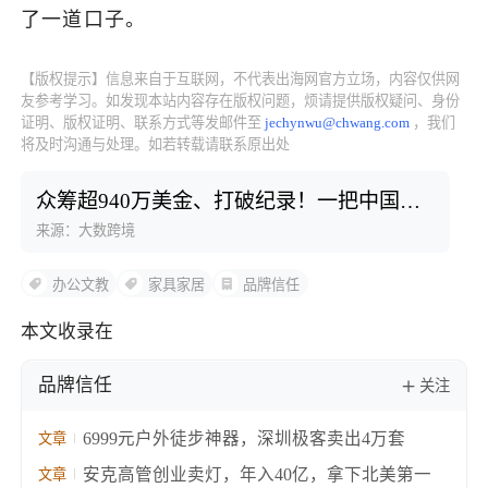
了一道口子。
【版权提示】信息来自于互联网，不代表出海网官方立场，内容仅供网
友参考学习。如发现本站内容存在版权问题，烦请提供版权疑问、身份
证明、版权证明、联系方式等发邮件至
jechynwu@chwang.com
，我们
将及时沟通与处理。如若转载请联系原出处
众筹超940万美金、打破纪录！一把中国工
学椅被疯抢 | 品牌出海
来源：大数跨境
办公文教
家具家居
品牌信任
本文收录在
品牌信任
关注
6999元户外徒步神器，深圳极客卖出4万套
文章
安克高管创业卖灯，年入40亿，拿下北美第一
文章