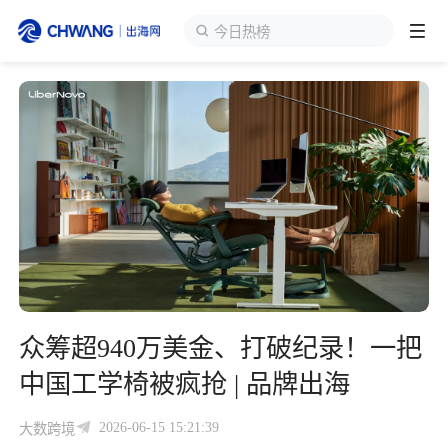
今日热榜
跨境展会
登录/注册
个人中心
出海服务
出海资讯
跨境报告
众筹超940万美金、打破纪录！一把
出海导航
中国工学椅被疯抢 | 品牌出海
出海交流群
2026-06-15 15:21:39
大数跨境