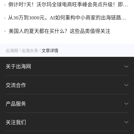
倒计时7天！沃尔玛全球电商旺季峰会亮点升级！即刻
锁定最后席位！
从30万到3000元，AI如何重构中小商家的出海链路？
（8000字深度解析）
美国人的夏天都在买什么？这些品类值得关注
/
/
出海网
出海头条
文章详情
关于出海网
交流合作
关于我们
加入我们
产品服务
联系我们
用户协议
意见反馈
关注我们
CHWE全球跨境电商展
隐私协议