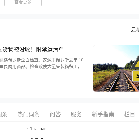
查看更多
最
国货物被没收！附禁运清单
遇俄罗斯全面检查。这源于俄罗斯去年 10
军民两用商品。检查致使大量集装箱积压，若
扣留没收，额外费用由发货人承担。部分外贸
 日，中俄外交部会议后部分集装箱获放行，但仍
斯检查，转向走南通道 “跨里海运输走廊”，
关部门还宣布扣押了一批装有乌军制服的集装箱。
2022 年 3 月 9 日的 313 号决议规定了禁运货
，详细清单按 HS 编码及欧亚经济联盟外贸
化，提前做好应对措施，避免损失。
词条
热门词条
问答
服务
新手指南
栏目
Thaimart