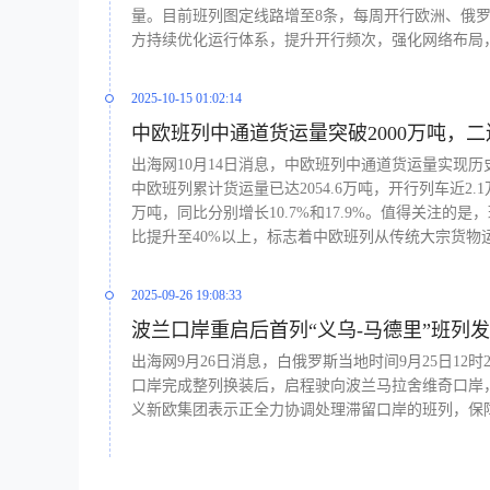
量。目前班列图定线路增至8条，每周开行欧洲、俄罗
方持续优化运行体系，提升开行频次，强化网络布局
2025-10-15 01:02:14
中欧班列中通道货运量突破2000万吨，二
出海网10月14日消息，中欧班列中通道货运量实现历
中欧班列累计货运量已达2054.6万吨，开行列车近2.
万吨，同比分别增长10.7%和17.9%。值得关注
比提升至40%以上，标志着中欧班列从传统大宗货
2025-09-26 19:08:33
波兰口岸重启后首列“义乌-马德里”班列
出海网9月26日消息，白俄罗斯当地时间9月25日12时
口岸完成整列换装后，启程驶向波兰马拉舍维奇口岸
义新欧集团表示正全力协调处理滞留口岸的班列，保