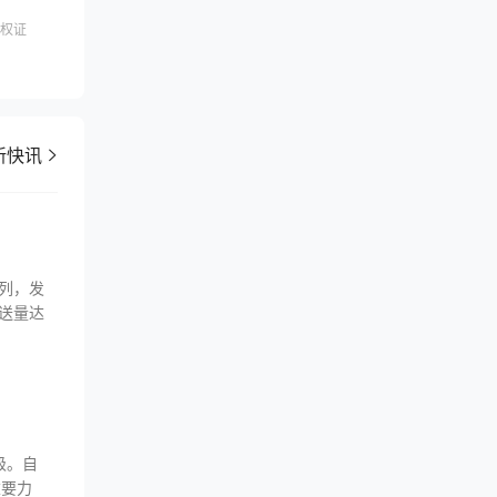
权证
新快讯
万列，发
发送量达
级。自
重要力