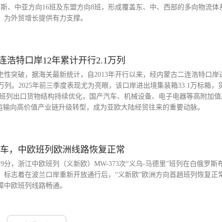
斯、中亚方向16班及东盟方向8班，形成覆盖东、中、西部的多向物流体
，为外贸增长提供有力支撑。
连浩特口岸12年累计开行2.1万列
史性突破，据海关最新统计，自2013年开行以来，经内蒙古二连浩特口岸
1万列。2025年前三季度表现尤为亮眼，该口岸进出境集装箱33.1万标箱，货
的是，班列出口货物结构持续优化，国产汽车、机械设备、电子电器等高附加
物运输向高价值产业链升级转型，成为亚欧大陆经贸往来的重要动脉。
发车，中欧班列欧洲线路恢复正常
29分，浙江中欧班列（义新欧）MW-373次“义乌-马德里”班列在白俄罗斯
，标志着在波兰口岸重新开放通行后，“义新欧”欧洲方向首趟班列恢复正
障中欧班列线路畅通。