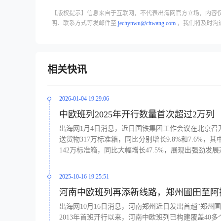
【版权提示】信息来自于互联网，不代表出海网官方立场，内容
明、联系方式等发邮件至
jechynwu@chwang.com
，我们将及时沟
相关快讯
2026-01-04 19:29:06
中欧班列2025年开行数量首次超过2万列
出海网1月4日消息，近日国铁集团工作会议在北京召开
送货物317万标准箱，同比分别增长9.8%和7.6
142万标准箱，同比大幅增长47.5%，展现出强劲发
2025-10-16 19:25:51
河南中欧班列再添新线路，郑州圃田至阿
出海网10月16日消息，河南郑州近日发出首趟“郑
2013年首班开行以来，河南中欧班列已构建覆盖40