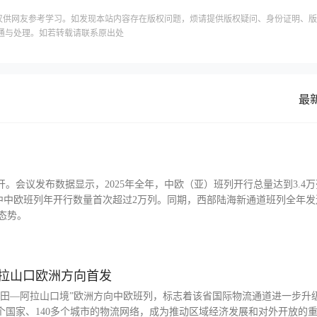
仅供网友参考学习。如发现本站内容存在版权问题，烦请提供版权疑问、身份证明、版
通与处理。如若转载请联系原出处
最
。会议发布数据显示，2025年全年，中欧（亚）班列开行总量达到3.4
%，其中中欧班列年开行数量首次超过2万列。同期，西部陆海新通道班列全年
展态势。
拉山口欧洲方向首发
州圃田—阿拉山口境”欧洲方向中欧班列，标志着该省国际物流通道进一步升
多个国家、140多个城市的物流网络，成为推动区域经济发展和对外开放的