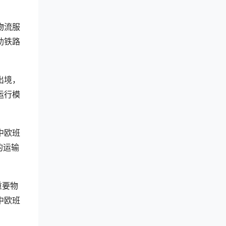
物流服
助铁路
出境，
运行模
中欧班
的运输
重要物
中欧班