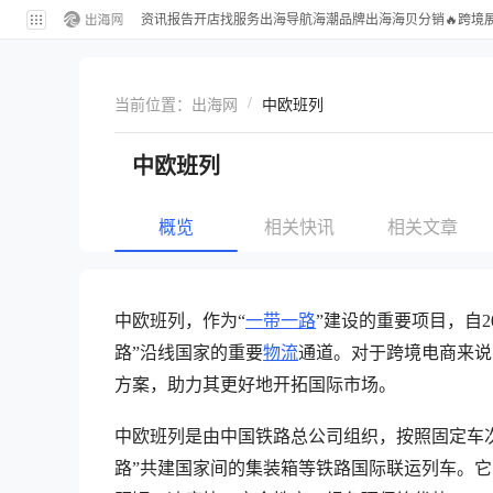
资讯
报告
开店
找服务
出海导航
海潮品牌出海
海贝分销
🔥跨境
/
当前位置：
出海网
中欧班列
中欧班列
概览
相关快讯
相关文章
中欧班列，作为“
一带一路
”建设的重要项目，自
路”沿线国家的重要
物流
通道。对于跨境电商来说
方案，助力其更好地开拓国际市场。
中欧班列是由中国铁路总公司组织，按照固定车
路”共建国家间的集装箱等铁路国际联运列车。它