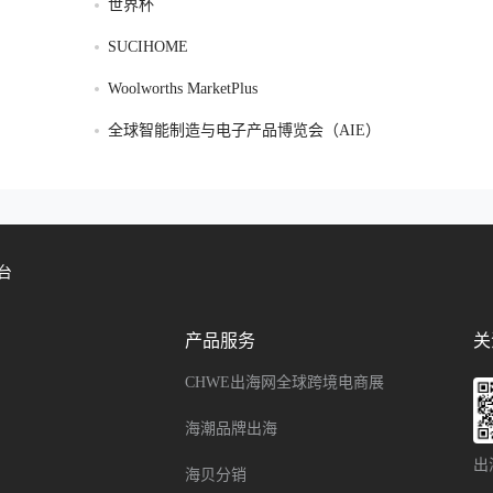
世界杯
SUCIHOME
Woolworths MarketPlus
全球智能制造与电子产品博览会（AIE）
台
产品服务
关
CHWE出海网全球跨境电商展
海潮品牌出海
出
海贝分销