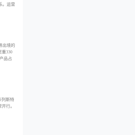
系。运营
进出境的
重330
值产品占
布列斯特
常开行。