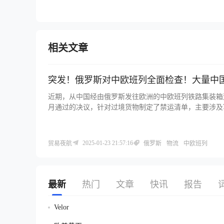
相关文章
突发！俄罗斯对中欧班列全面检查！大量中
近期，从中国经由俄罗斯发往欧洲的中欧班列铁路集装箱遭
月通过的决议，针对过境货物制定了禁运清单，主要涉及
发现禁运货物，集装箱将暂停运输、接受查验，货物会被
人反映，男士夹克等零售商品也在检查范围内。1 月 9
有大量集装箱堆积在斯摩棱斯克。不少外贸企业为避开俄罗
2025-01-23 21:57:16
贸易夜航
俄罗斯
物流
中欧班列
不过该线路因 “红海危机” 存在安全隐患。 俄罗斯海
禁运清单方面，2024 年 10 月 15 日通过的 1374 号决议及 
物，常见的如发动机、集成电路、特种服装和鞋类、雷达等
活动统一商品名录编码划分。外贸企业需密切关注政策变
最新
热门
文章
快讯
报告
Velor