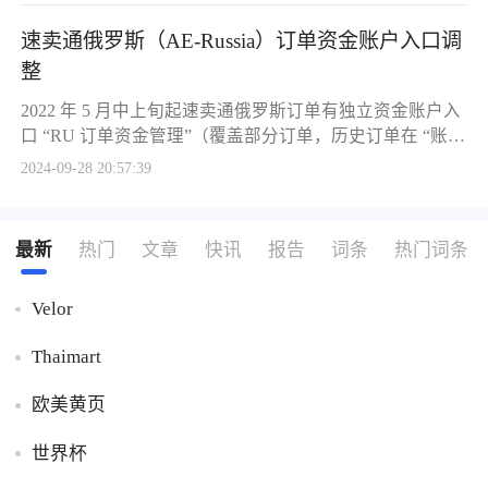
调整相关 FAQ，资金中心升级（如 AE 俄罗斯资金账户待
速卖通俄罗斯（AE-Russia）订单资金账户入口调
平台付款查看账户变化、结算账单新增汇兑流水等），以
及放款规则调整（缩短时效，跨境订单包裹到目的国后 5 -
整
7 日或海外仓声明发货后 5 - 7 日提前放款，此前订单普通
2022 年 5 月中上旬起速卖通俄罗斯订单有独立资金账户入
放款）和汇率计算规则调整（12 月 6 日起按支付当日汇率
口 “RU 订单资金管理”（覆盖部分订单，历史订单在 “账
记录人民币货款，此前按原规则，仅支持境外人民币换汇
单” 查），使用前需完成国际支付宝账户合规审核及签约
结算，介绍不同时间订单示例及汇率计算）相关内容。
2024-09-28 20:57:39
授权，同时介绍了相关操作细节、功能限制、资金对账方
式、常见问题（如页面上线时间、手续费、导出流水、对
账、运费代扣、结算币种等）及万里汇账号相关问题（注
最新
热门
文章
快讯
报告
词条
热门词条
册、授权、更换等）。
Velor
Thaimart
欧美黄页
世界杯