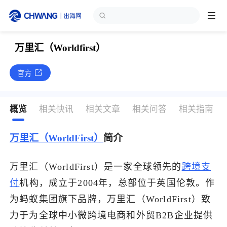
万里汇（Worldfirst）
跨境展会
登录/注册
个人中心
官方
出海服务
概览
相关快讯
相关文章
相关问答
相关指南
出海资讯
万里汇（WorldFirst）
简介
跨境报告
万里汇（WorldFirst）是一家全球领先的
跨境支
出海导航
付
机构，成立于2004年，总部位于英国伦敦。作
为蚂蚁集团旗下品牌，万里汇（WorldFirst）致
出海交流群
力于为全球中小微跨境电商和外贸B2B企业提供