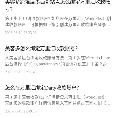
美客多跨境店墨西哥站点怎么绑定万里汇收款账
20个子账户，具体数量视实际收款量而
绑定。需要注意的是，沃尔玛平台要求
定。通过以上步骤，卖家可以顺利完成
号？
使用企业账户进行收款，且账户信息需
企业账户注册和收款账户申请，为跨境
与店铺认证信息一致，否则可能导致绑
第 1 步丨 申请收款账户* 如您未在万里汇（WorldFirst）创
电商业务顺利开展奠定基础。
定失败。通过以上步骤，卖家可以顺利
建收款账户，可根据如下指引创建万里汇收款账户登录万
完成收款账户的绑定，保障在沃尔玛平
里汇，点击【店铺管理】→【新增店铺收款账户】在【电
2026-03-19 22:23:26
台的正常运营。
商平台】页面中，选择【Mercado Libre 美客多跨境店】确
认新申请账户的【店铺名称】及【店铺持有人】后，点击
美客多怎么绑定万里汇收款账号？
【申请】完成收款账户申请第 2 步丨查看收款账户详情方
式一：在账户申请成功页面，点击【查看店铺详情信息】
从美客多后台绑定收款账号方法丨第 1 步在Mercado Libre
点击【查看
后台选择【Selling preferences / 销售偏好设置】丨第 2 步点
击后选择【Set up payment method / 设置收款方式】丨第 3
2026-03-19 22:11:40
步选择【WorldFirst】跳转登录万里汇丨第 4 步跳转至万里
汇后，绑定万里汇钱包即可从万里汇后台绑定美客多收款
怎么在万里汇绑定Darty收款账户？
账号方法丨第 1 步打开 Mercado Libre
第 1 步丨查看收款账户详情请登录万里汇（WorldFirst），
查阅您的收款账户详情信息进入官网并点击官网左侧【店
铺管理】选择对应店铺并点击【详情】点击【查看账户详
2026-03-19 21:49:19
情】，可查看到收款账户详情第 2 步丨绑定万里汇收款账