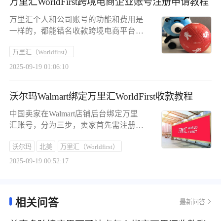
万里汇WorldFirst跨境电商企业账号注册申请教程
地公司执照或个人身份证。注册万里汇
可享 0.3% 封顶费率，支持多币种，提
万里汇个人和公司账号的功能和费用是
现到支付宝秒到账，建议店铺与收款主
一样的，都能错名收款跨境电商平台。
体一致。跨境店绑定通过 API 方式，
如果想做退税想走公账，就必须以公司
11 国流程相同，以美国站为例，在卖
万里汇（Worldfirst）
名义来注册万里汇。本文介绍了中国卖
家中心按步骤操作即可。本土店需填具
家如何注册万里汇（WorldFirst）企业
2025-09-19 01:06:10
体账号，14 国可开通，多数支持当地
账户，以便在跨境电商平台上进行收
币种收款，菲律宾和越南站可试绑美元
款。卖家首先需访问万里汇注册页面，
账户，文中还具体介绍了印尼、泰国本
沃尔玛Walmart绑定万里汇WorldFirst收款教程
使用手机号或电子邮箱完成注册，并登
土店的绑定步骤。全托管店铺仅支持香
录后台进行实名认证。在认证过程中，
中国卖家在Walmart店铺后台绑定万里
港主体商家外币结算，需先在万里汇生
需要选择账户类型为“中国内地企业电
汇账号，分为三步，卖家首先需注册万
成美元账户，再在卖家中心绑定对公银
商账号”，上传营业执照、法人身份证
里汇企业账户，并确保账户信息与沃尔
行账户。
照片，并填写股东信息，同时建议使用
沃尔玛
北美
万里汇（Worldfirst）
玛店铺的企业认证信息一致；随后在万
法人的个人支付宝进行人脸认证以提高
里汇后台创建专用于沃尔玛的美元收款
2025-09-19 00:52:17
效率。实名认证通过后，卖家可在万里
账户，选择“电商平台/支付网关”中的
汇后台申请多币种收款账户，例如亚马
“Walmart跨境店”，并完成店铺授权；
逊欧洲站的欧元和英镑收款账户，并添
最后登录沃尔玛后台，在“Set up a
加同名银行卡作为收款人，设置支付密
相关问答
最新问答
payment method”中选择万里汇，填写账
码。同一平台下，每个币种最多可开设
户持有人姓名、路由号码等信息，完成