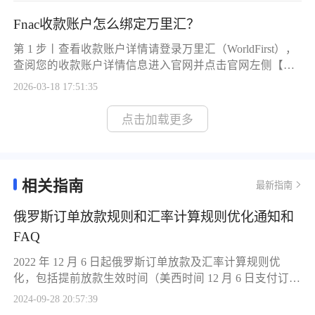
户如您是正在入驻Darty的卖家通过开店审核后，Darty平台
Fnac收款账户怎么绑定万里汇？
经理将通过邮件给您发送卖家账号注册链接。完成注册
后，自动登录到商家后台，进行KYC审核。请点击右上角
第 1 步丨查看收款账户详情请登录万里汇（WorldFirst），
人像图标→【My
查阅您的收款账户详情信息进入官网并点击官网左侧【店
铺管理】选择对应店铺并点击【详情】点击【查看账户详
2026-03-18 17:51:35
情】，可查看到收款账户详情第 2 步丨绑定万里汇收款账
户如您是正在入驻Fnac的卖家通过开店审核后，Fnac平台
点击加载更多
经理将通过邮件给您发送卖家账号注册链接。完成注册
后，自动登录到商家后台，进行KYC审核。请点击右上角
人像图标→【My pr
相关指南
最新指南
俄罗斯订单放款规则和汇率计算规则优化通知和
FAQ
2022 年 12 月 6 日起俄罗斯订单放款及汇率计算规则优
化，包括提前放款生效时间（美西时间 12 月 6 日支付订
单）、资质要求（与其他国家市场一致）、不冻结保证
2024-09-28 20:57:39
金、支持线路（跨境菜鸟发货及海外仓部分订单）等规则