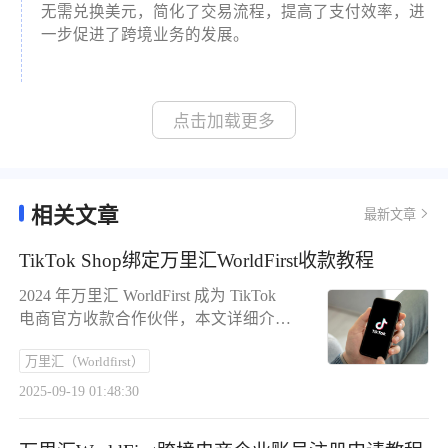
无需兑换美元，简化了交易流程，提高了支付效率，进
一步促进了跨境业务的发展。
点击加载更多
相关文章
最新文章
TikTok Shop绑定万里汇WorldFirst收款教程
2024 年万里汇 WorldFirst 成为 TikTok
电商官方收款合作伙伴，本文详细介绍
其绑定方法。TikTok Shop2021 年首登
万里汇（Worldfirst）
印尼和英国，后逐步拓展市场，2025
年初上线墨西哥，年内将登陆意、德等
2025-09-19 01:48:30
五国，分跨境店与本土店，前者需中国
大陆或香港公司执照，后者可用外国当