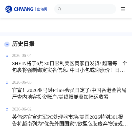
跨境展会
登录/注册
个人中心
历史日报
出海服务
2026-06-04
SHEIN将于6月30日限制美区商家自发货/ 越南每一个
出海资讯
包裹将强制绑定实名信息/ 中日小包或迎涨价！日本
佐川急便子公司清关资格被吊销
2026-06-03
跨境报告
官宣！2026亚马逊Prime会员日定了/中国香港金管局
严查内地客投资账户/美线爆舱叠加陆运收紧
出海导航
2026-06-02
英伟达官宣进军PC处理器市场/美国2026特别301报
告将越南列为"优先外国国家"/欧盟包装废弃物法规8
出海交流群
月12日生效