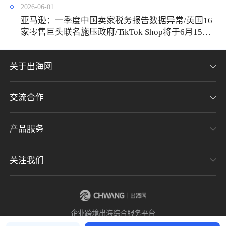
2026-06-01
了解出海网
亚马逊：一季度中国卖家税务报告数据异常/英国16
家零售巨头联名施压政府/TikTok Shop将于6月15日
上线波兰、荷兰、比利时及奥地利
关于出海网
交流合作
关于我们
加入我们
产品服务
联系我们
用户协议
意见反馈
关注我们
CHWE全球跨境电商展
隐私协议
海潮品牌出海
出海网服务号
企业跨境出海综合服务平台
海贝分销
出海网小程序