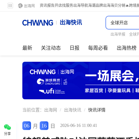
资讯
报告
开店
找服务
出海导航
海潮品牌出海
海贝分销
🔥跨境
出海快讯
出海早报
全球
最新
关注动态
日报
每周必看
出海热榜
当前位置：
出海网
/
出海快讯
/
快讯详情
06
16
2026-06-16 11:00:41
月
日
分享