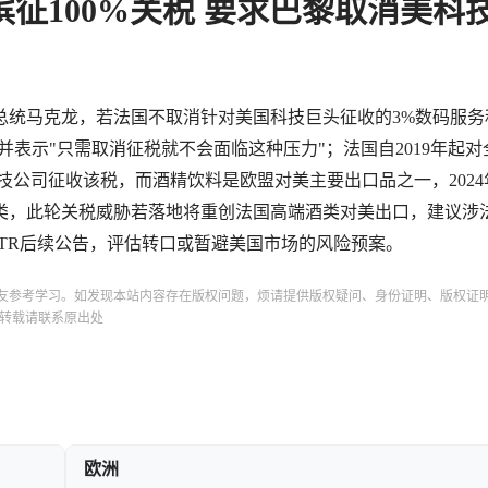
征100%关税 要求巴黎取消美科
总统马克龙，若法国不取消针对美国科技巨头征收的3%数码服务
并表示"只需取消征税就不会面临这种压力"；法国自2019年起对
的科技公司征收该税，而酒精饮料是欧盟对美主要出口品之一，202
品类，此轮关税威胁若落地将重创法国高端酒类对美出口，建议涉
TR后续公告，评估转口或暂避美国市场的风险预案。
友参考学习。如发现本站内容存在版权问题，烦请提供版权疑问、身份证明、版权证
转载请联系原出处
欧洲