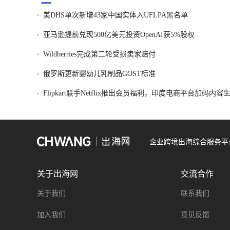
美DHS单次新增43家中国实体入UFLPA黑名单
亚马逊提前兑现500亿美元投资OpenAI获5%股权
Wildberries完成第二轮受损卖家赔付
俄罗斯更新婴幼儿乳制品GOST标准
Flipkart联手Netflix推出会员福利，印度电商平台加码内
企业跨境出海综合服务平
关于出海网
交流合作
关于我们
联系我们
加入我们
意见反馈