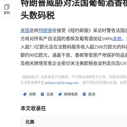
特朗普威胁对法国葡萄酒香槟
头数码税
复制
美国
总统
特朗普
在接受《纽约邮报》采访时警告法国
方将对所有产自法国的香槟及葡萄酒加征100%
关税
，
入超7.5亿欧元且在法数码服务收入超2500万欧元
额约90亿欧元，涵盖干邑、香槟等受原产地保护的
及相关跨境贸易企业密切关注美欧税收谈判走向及US
【版权提示】信息来自于互联网，不代表出海网官方立场，内容仅供网
方式等发邮件至
jechynwu@chwang.com
，我们将及时沟通与处理。如若
关税
北美
跨境电商
欧洲
本文收录在
北美