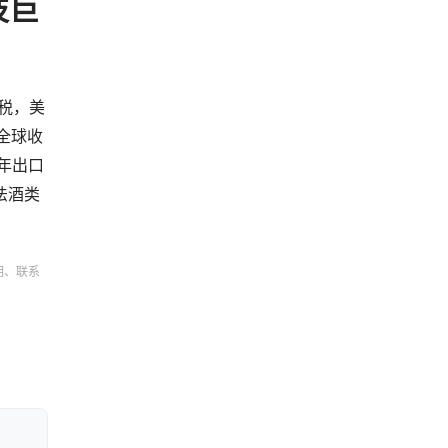
技巨
税，美
全球收
4年出口
法酒类
明、联系