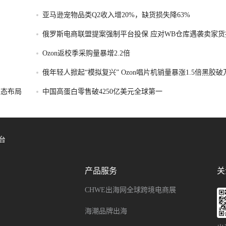
亚马逊宠物品类Q2收入增20%，缺货损失降63%
俄罗斯电商联盟提案强制平台投保 应对WB仓库遇袭卖家货
Ozon返校季采购量暴增2.2倍
俄年轻人掀起“模拟复兴” Ozon唱片机销量暴涨1.5倍黑胶
容生态布局
中国高蛋白零售破4250亿美元全球第一
台
产品服务
关
CHWE出海网全球跨境电商展
海潮品牌出海