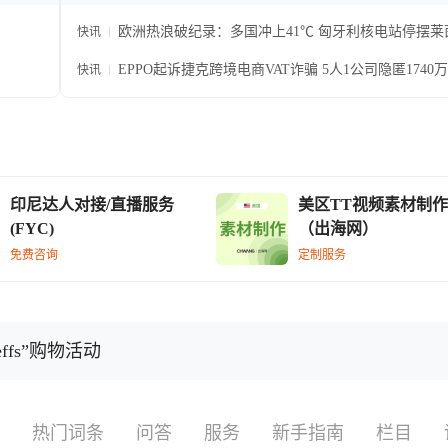
欧洲热浪破纪录：多国冲上41℃ 匈牙利核电站停摆莱
快讯
航运中断
EPPO起诉捷克跨境电商VAT诈骗 5人1公司隐匿1740
快讯
税款
印尼达人对接/直播服务
美区TT视频素材制作
(FYC)
（出海网）
免费咨询
定制服务
 Jeffs”购物活动
热门词条
问答
服务
新手指南
栏目