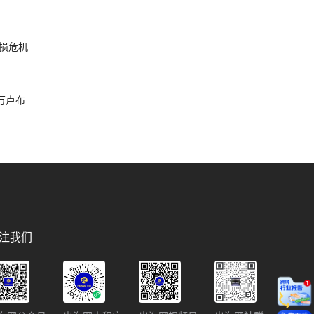
损危机
破万卢布
注我们