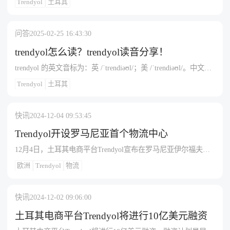
Trendyol
土耳其
问答
2025-02-25 16:43:30
trendyol怎么读？trendyol读音分享！
trendyol 的英文音标为：英 /ˈtrendiəʊl/；美 /ˈtrendiəʊl/。中文谐
音可以近似读作 “催迪欧” 或 “川迪欧”，但谐音只是一种大致的
Trendyol
土耳其
辅助记忆方式，不能完全准确地替代正确的音标发音。学习时
还是建议按照音标来掌握其准确读音。
快讯
2024-12-04 09:53:45
Trendyol开设罗马尼亚首个物流中心
12月4日，土耳其电商平台Trendyol宣布在罗马尼亚伊尔福夫县
开设其首个物流中心。该中心位于什特凡内什蒂德乔斯，占地
欧洲
Trendyol
物流
面积达50000平方米，并预计将创造250个工作岗位。建设此新
中心的目的是为了简化罗马尼亚及周边地区的配送流程，提高
运营效率。Trendyol预计，到2025年初，该中心将开始向客户发
快讯
2024-12-02 09:06:00
货，并计划在明年年底前处理超过250万份订单。
土耳其电商平台Trendyol将进行10亿美元融资