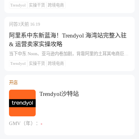
决定商品曝光与订单转化。还在手动盯竞品、反复改价？平台
Trendyol
实操干货
跨境电商
自带自动定价工具可一键搭建动态调价规则，自动对标Buybox
了解出海网
价格，省心抢占流量位。今天我们整理官方完整操作，新手也
能快速上手。一、自动定价工具核心优势1、自动对标Buybox，
问答
3天前 16:19
提升商品竞争力设置价格竞争规则后，系统实时对标当前
Buybox胜出商品价格，自动调整售价，不用人工实时监控竞品
阿里系中东新蓝海！Trendyol 海湾站完整入驻
& 运营卖家实操攻略
当下中东 Noon、亚马逊内卷加剧，背靠阿里的土耳其电商巨头
Trendyol 全力发力沙特、阿联酋海湾双站点，2024 年正式对中
Trendyol
实操干货
跨境电商
国企业开放入驻。区别于土耳其本土站，中国卖家只布局沙
特、阿联酋即可，依托阿里供应链与流量扶持，当前平台中国
商家占比不足 10%，竞争压力远低于成熟中东平台。但
开店
Trendyol 设置海外仓、本地 VAT 两大硬性准入门槛，大量工
厂、贸易商因材料不符、流程踩坑多次审核驳
Trendyol沙特站
GMV（年）：
-