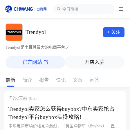
今日热榜
跨境展会
Trendyol
关注
登录/注册
个人中心
出海服务
Trendyol是土耳其最大的电商平台之一
官方网站
开店入驻
出海资讯
最新
简介
报告
快讯
文章
问答
跨境报告
问答
2天前 10:25
出海导航
Trendyol卖家怎么获得buybox?中东卖家抢占
Trendyol平台buybox实操攻略！
出海交流群
中东电商市场价格竞争激烈，「黄金购物车（Buybox）」直接