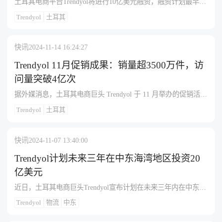
土耳其电商平台Trendyol将进行10亿美元融资，融资计划最早将
在24年第一季度进行。消息人士透露，Trendyol正在非正式地征
Trendyol
土耳其
集潜在投资者对新一轮融资的兴趣，该轮融资最早或在下个季
度开展。据悉，计划仍处于早期阶段，未必成事，Trendyol一方
拒绝置评，阿里巴巴则未有回应。
快讯
2024-11-14 16:24:27
Trendyol 11月促销成果：销量超3500万件，访
问量突破4亿次
据外媒消息，土耳其电商巨头 Trendyol 于 11 月举办的促销活动
成绩斐然。此次促销活动覆盖土耳其、阿塞拜疆、中东欧及海
Trendyol
土耳其
湾地区的 15 个国家，期间平台表现十分亮眼。其日活跃用户数
突破 2500 万，其中海外日活跃用户数超 500 万。整个活动期
间，平台商品售出量超过 3500 万件，出口量超 500 万件，访问
快讯
2024-11-07 13:40:00
量超 4 亿次，访问用户超过 5500 万人次，这一系列数据有力地
证明了 Trendyol 在全球范围内的用户群体正迅速扩张，其在海
Trendyol计划未来三年在中东海湾地区投资20
外市场的影响力也在持续增强。 在土耳其本土，布尔萨、安塔
亿美元
利亚和科贾埃利是最为活跃的购物城市，销售额排名前三的城
近日，土耳其电商巨头Trendyol宣布计划在未来三年内在中东海
市是科贾埃利、布尔萨和开塞利。在国际市场中，巴库、利雅
湾地区投资20亿美元，以进一步增强其在该地区的物流和基础
得和布加勒斯特成为消费最多的城市，充分展现出 Trendyol 在
Trendyol
物流
中东
设施。Trendyol的服务已覆盖海湾合作委员会（GCC）的所有六
这些城市的受欢迎程度。 除此之外，Trendyol 的出口业务增长
个成员国，特别是在沙特阿拉伯市场，其业务发展迅速，目前
显著，平台合作的出口商业伙伴数量已超过 8 万个，布尔萨、