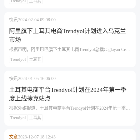
Trendyol
土耳其
供多达50000个卖家的1400多万种产品。这家快闪店将接待游客
三周。自2023年9月以来，Trendyol已在沙特阿拉伯、阿联酋、
卡塔尔、科威特、巴林和阿曼开展业务，活跃客户超过100万。
快讯
2024-02-04 09:08:00
阿里旗下土耳其电商Trendyol计划进入乌克兰
市场
根据声明，阿里巴巴旗下土耳其电商Trendyol总裁Caglayan Cetin
本周在乌克兰与乌第一副总理Yulia Svyrydenko、战略工业部部
Trendyol
土耳其
长Oleksandr Kamyshin和土耳其无人机制造商Baykar的Haluk
Bayraktar举行了会谈。Trendyol公司计划进入乌克兰市场，认为
乌克兰市场潜力巨大。
快讯
2024-01-05 16:06:00
土耳其电商平台Trendyol计划在2024年第一季
度上线捷克站点
根据外媒报道，土耳其电商平台Trendyol计划在2024年第一季度
进军捷克市场，并计划在未来几个月扩张到斯洛伐克、波兰和
Trendyol
土耳其
保加利亚等东欧市场。Trendyol集团首席执行官Erdem Inan在一
次会议上表示，公司希望在2024年年底前在东欧市场拥有200万
活跃客户和超过400万订单。
文章
2023-12-07 18:12:43