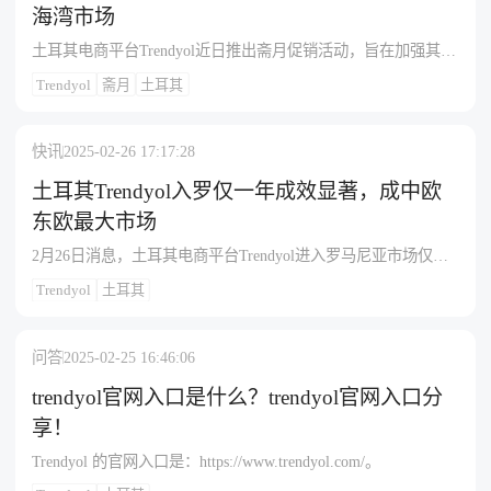
海湾市场
土耳其电商平台Trendyol近日推出斋月促销活动，旨在加强其在
海湾地区的市场影响力，并推动土耳其制造商的电子出口增
Trendyol
斋月
土耳其
长。斋月是海湾地区购物高峰期，Trendyol计划通过营销投资和
促销活动，帮助土耳其卖家触达更广泛的消费者。目前，
Trendyol在海湾市场拥有6万名卖家，提供超过1500万种产品，
快讯
2025-02-26 17:17:28
并计划在整个斋月期间持续开展推广活动，以提升销售。此次
促销将进一步扩大其在沙特阿拉伯、阿联酋、卡塔尔、科威
土耳其Trendyol入罗仅一年成效显著，成中欧
特、阿曼和巴林的业务，助力土耳其制造在全球市场的拓展。
东欧最大市场
2月26日消息，土耳其电商平台Trendyol进入罗马尼亚市场仅一
年，便吸引超130万活跃购物者，成为其在中欧和东欧的最大市
Trendyol
土耳其
场，占据该地区70%的客户群。过去一年，罗马尼亚客户购买超
1300万件商品，多数订单来自大城市。在客户群体中，女性居
多，热门商品以连衣裙、毛衣、衬衫等时尚服饰为主。
问答
2025-02-25 16:46:06
trendyol官网入口是什么？trendyol官网入口分
享！
Trendyol 的官网入口是：https://www.trendyol.com/。