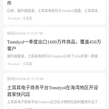
件
日前，据外媒报道，土耳其电商巨头Trendyol透露，土耳其本土
制造商5月份通过Trendyol向跨境市场销售了近200万件产品。根
Trendyol
土耳其
据Trendyol的数据，纺织品和家居用品成为该平台上5月份订单
量最多的产品，而最受欢迎的非纺织类产品是平底锅、储物容
器和床垫。同时，Trendyol上销售的土耳其制造产品最受阿塞拜
快讯
2024-04-11 11:07:00
疆和海湾地区国家、中欧和东欧、德国和奥地利等地的消费者
关注，主要包括T恤、连衣裙等服装品类。贴有“土耳其制造”标
Trendyol一季度出口1600万件商品，覆盖450万
签的产品在巴库、利雅得、吉达、迪拜和布加勒斯特等城市销
客户
量最多。在Trendyol为阿塞拜疆开展的"Mega May"活动的推动
据外媒报道，土耳其电商巨头Trendyol公布了2024年第一季度的
下，约有100万件产品从土耳其销往阿塞拜疆。而凭借Trendyol
电商出口数据。数据显示，通过Trendyol平台开展业务的卖家实
提供的电商经验，布尔萨5月份在通过该平台向国际市场开放销
Trendyol
土耳其
现了销售额的显著增长。在这个季度里，近5万名Trendyol卖家
售的土耳其本土城市中名列前茅。紧随其后的是阿达纳、加济
共售出了1600万件产品，服务了约450万客户。其中，T恤、衬
安泰普、代尼兹利和梅尔辛。长期以来，Trendyol支持土耳其制
衫、厨具、平底锅和锅具等产品备受关注。阿塞拜疆和海湾地
造商通过电商平台出口到国际市场。去年，Trendyol的微型出口
快讯
2024-04-02 15:55:00
区国家对土耳其产品的需求最为突出，该地区约有150万活跃用
解决方案已使9万多名卖家成为出口商，电商出口额达到了6.5亿
户。
土耳其电子商务平台Trendyol在海湾地区开设
美元。
首家快闪店
土耳其电子商务平台Trendyol近日在沙特阿拉伯利雅得开设了海
湾地区的首家快闪店。这家位于Al Nakheel购物中心的商店将提