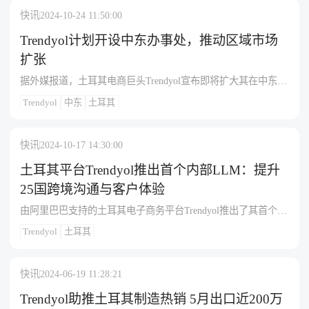
沙特已成为Trendyol的第二大市场。Trendyol集团总裁Çağlayan
阿达纳和加济安泰普在出口城市中位列前三。这些成果全面彰
快讯
2024-10-24 11:50:00
Çetin表示，自进入沙特市场以来，Trendyol在第一年就实现了10
显了 Trendyol 在拓展全球市场、提升品牌国际影响力方面所取
亿美元的商品交易总额，日活跃用户数已达到100万。
Trendyol计划开设中东办事处，推动区域市场
得的成效。
扩张
据外媒报道，土耳其电商巨头Trendyol宣布即将扩大其在中东地
区的业务，计划在未来几周内于利雅得和迪拜设立办事处。
Trendyol
中东
土耳其
Trendyol计划为这些办事处招募50名员工，并在沙特阿拉伯建立
专属仓库。目前，该公司已在该地区的仓库聘用了500多名员
工，还计划于年底前引入更多海湾地区的本地中小企业，以补
快讯
2024-10-17 14:30:00
充目前在其平台上销售的650个国际品牌。自Trendyol在海湾地
区开展业务以来，吸引了超过300万客户，每月高峰期订单量超
土耳其平台Trendyol推出首个内部LLM：提升
过100万，其中80%订单来自沙特阿拉伯。该平台日访客量达到
25国跨境沟通与客户体验
60万，应用程序下载量已超过1300万次，显示出在该地区的强
由阿里巴巴支持的土耳其电子商务平台Trendyol推出了其首个内
劲增长势头。
部LLM，旨在提升技术能力和改善客户体验。Trendyol CEO
Trendyol
土耳其
Caglayan Cetin表示，此举将实现25个国家的跨境卖家和消费者
之间的实时沟通，尤其关注海湾合作委员会（GCC）国家。目
前，Trendyol的投资者包括软银集团、通用大西洋公司、卡塔尔
快讯
2024-06-19 11:28:21
投资局和阿布扎比主权基金ADQ。
Trendyol助推土耳其制造热销 5月出口近200万