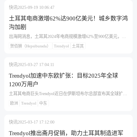
快讯
2025-09-19 10:06:47
土耳其电商激增62%达900亿美元！城乡数字鸿
沟加剧
出海网消息，土耳其2024年电商规模激增62%至900亿美元，占
零售总额20%，但城乡数字鸿沟显著：伊斯坦布尔普及率93%
贺佰狮（Hepsiburada）
Trendyol
土耳其
（贡献570亿美元收入），而哈卡里等农村省份仅30%。60万在
线零售商中80%依赖单一平台（多为Trendyol或Hepsiburada），
市场集中度加剧竞争失衡。女性成为消费主力，占据60%线上购
快讯
2025-03-27 17:04:11
物份额，反映电商在改变传统零售格局的同时，也凸显资源分
配与基础设施的不平等问题。
Trendyol加速中东欧扩张：目标2025年全球
1200万用户
土耳其电商巨头Trendyol近日在伊斯坦布尔总部宣布其全球扩张
战略，目标到2025年吸引1200万国际用户，并成为欧洲、中东
欧洲
Trendyol
中东
和非洲（EMEA）地区的领先电商平台。Trendyol正重点布局中
东欧市场，尤其在罗马尼亚表现亮眼——目前当地活跃用户已
达150万，累计销售商品超1600万件。该公司将通过本地化运
快讯
2025-03-17 17:12:00
营、卖家扶持计划及技术投资，进一步巩固其市场领先地位，
加速区域增长。
Trendyol推出斋月促销，助力土耳其制造进军