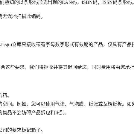
熟知的以条形码形式出现的EAN码，ISBN码，ISSN码条形码
准确无误地扫描此编码。
legro仓库只接收带有字母数字形式有效期的产品，仅具有产品
不符合这些要求，我们将拒收并将其退回给您，同时费用将由您承
纸箱。
的空间。例如，您可以使用气垫、气泡膜、纸张或瓦楞纸板。如
的物品不会妨碍产品拆包和识别。
递公司的要求标记箱子。