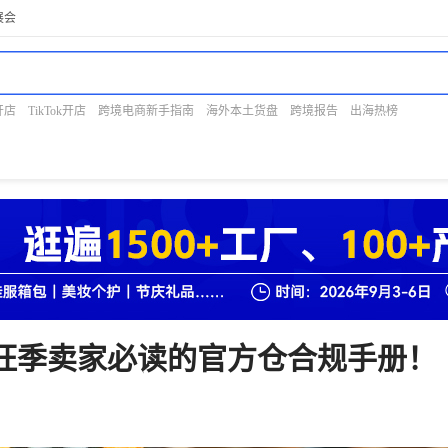
展会
开店
TikTok开店
跨境电商新手指南
海外本土货盘
跨境报告
出海热榜
南：旺季卖家必读的官方仓合规手册！