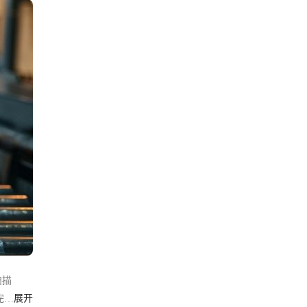
扫描
完
展开