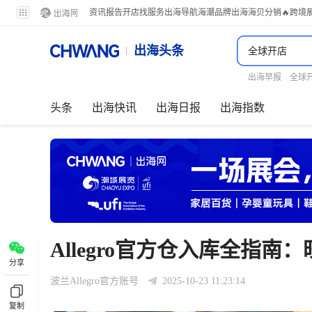
资讯
报告
开店
找服务
出海导航
海潮品牌出海
海贝分销
🔥跨境
出海头条
出海早报
全球
头条
出海快讯
出海日报
出海指数
Allegro官方仓入库全指
分享
波兰Allegro官方账号
2025-10-23 11:23:14
复制