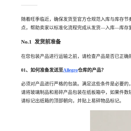
成。库存管理需关注"可销售""缺货"等状态，缺货预警邮
额外费用，影响旺季履约效率。
随着旺季临近，确保发货至官方仓规范入库与库存节
点，帮助卖家以标准化流程完成从发货—入库—库存复核
No.1 发货前准备
在您包装产品进行运输之前，请检查产品是否已正确
01、如何准备发送至
Allegro
仓库的产品？
必须对产品进行严格的包装。满足这些条件是必要的，只
请将玻璃制品和易碎产品包装在纸板箱中，如果件数
请标记出纸箱的顶部朝向，并贴上易碎物品标记。