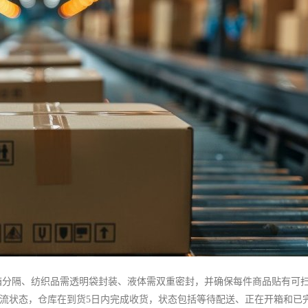
需纸箱分隔、纺织品需透明袋封装、液体需双重密封，并确保每件商品贴有可
管理物流状态，仓库在到货5日内完成收货，状态包括等待配送、正在开箱和已