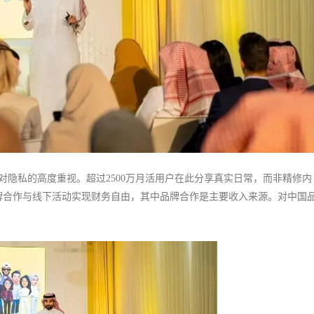
文化对隐私的高度重视。超过2500万月活用户在此分享真实日常，而非精修内
、品牌合作与线下活动实现财务自由，其中品牌合作是主要收入来源。对中国
地审美，并理解其"短期活动难见效"的特性，通过长期投入建立信任。