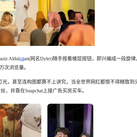
 Aldul
ai
jan(网名Dyler)随手按着楼层按钮，即兴编成一段旋
8 万次浏览量。
打光，甚至连构图都算不上讲究，当全世界网红都恨不得精致到
丝，并靠在Snapchat上接广告买房买车。