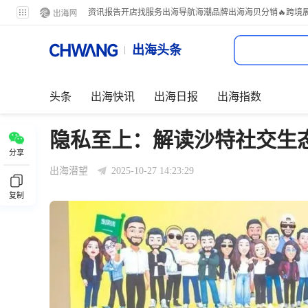
资讯
报告
开店
找服务
出海导航
海潮品牌出海
海贝分销
🔥跨境
出海头条
头条
出海快讯
出海日报
出海指数
隐私至上：解读沙特社交生
分享
出海潜望
2025-10-27 14:23:29
复制