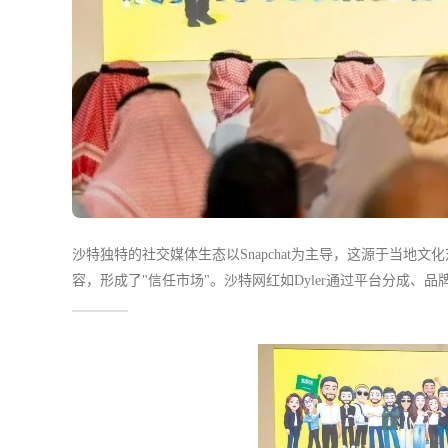
沙特独特的社交媒体生态以Snapchat为主导，这源于当地
容，形成了"信任市场"。沙特网红如Dyler通过平台分成
而言，掘金沙特需注重本土化策略，如使用沙特方言、贴合当