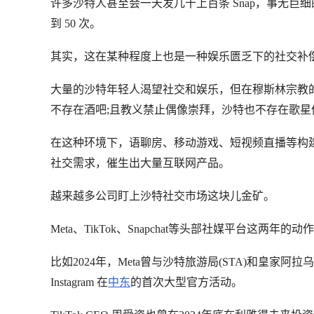
许多沙特人甚至会一天发几十上百条 Snap，事无巨细的
到 50 次。
其实，这在某种程度上也是一种娱乐匮乏下的社交补
大量的沙特年轻人渴望社交和娱乐，但在穆斯林宗教
不存在酒吧;且教义禁止偶像崇拜，沙特也不存在歌星偶
在这种环境下，语聊房、移动游戏、短视频直播等构
社交需求，催生出大量互联网产品。
越来越多公司盯上沙特社交市场这块儿金矿。
Meta、TikTok、Snapchat等头部社媒平台这两年的
比如2024年，Meta曾与沙特旅游局(STA)和皇家阿拉乌拉
Instagram 在
中东
的首次大型官方活动。