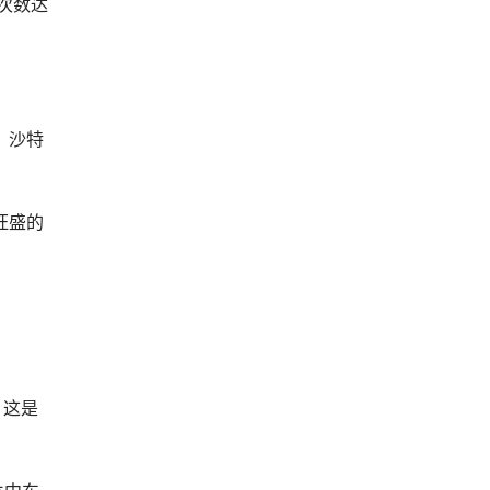
的次数达
，沙特
旺盛的
，这是