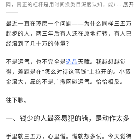
网，真正的杠杆是用时间换类目深度认知，能从竞品
...
展开
了解出海网
评分、补货节奏、价格带空缺等细节拼出结构化机
会；多数人难在“等得到”（忍住不瞎动）与“压得下”
最近一直在琢磨一个问题——为什么同样三五万
（高确定性时敢于集中投入），小资金耗不起低效率
起步的人，两三年后有人还在原地打转，有人已
试错，有效判断比动作多更重要，在一个市场待够
经滚到了几十万的体量？
久、看够深，才能在机会出现时认出并抓住它。
不是运气，也不完全是
选品
天赋。我越想越觉
得，差距是在"怎么对待这笔钱"上拉开的。小资
金滚大，靠的不是广撒网碰运气。恰恰相反。
往下聊。
一、钱少的人最容易犯的错，是动作太多
手里就三五万，心里慌。慌就想多试。今天觉得