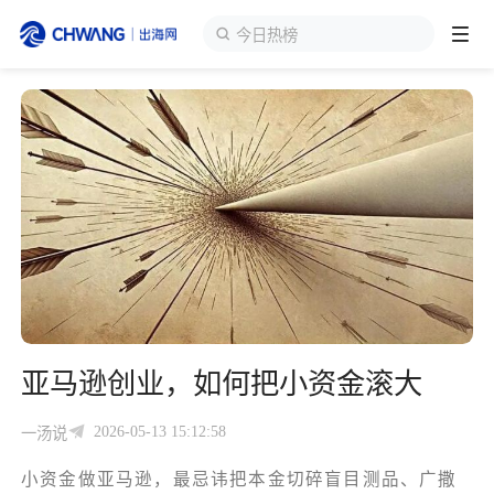
今日热榜
跨境展会
登录/注册
个人中心
出海服务
出海资讯
跨境报告
亚马逊创业，如何把小资金滚大
出海导航
2026-05-13 15:12:58
一汤说
出海交流群
小资金做亚马逊，最忌讳把本金切碎盲目测品、广撒