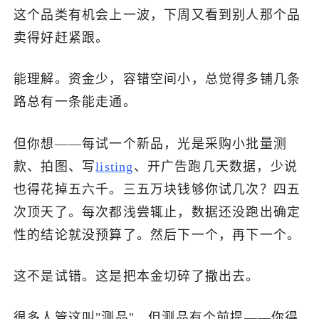
这个品类有机会上一波，下周又看到别人那个品
卖得好赶紧跟。
能理解。资金少，容错空间小，总觉得多铺几条
路总有一条能走通。
但你想——每试一个新品，光是采购小批量测
款、拍图、写
listing
、开广告跑几天数据，少说
也得花掉五六千。三五万块钱够你试几次？四五
次顶天了。每次都浅尝辄止，数据还没跑出确定
性的结论就没预算了。然后下一个，再下一个。
这不是试错。这是把本金切碎了撒出去。
很多人管这叫"测品"，但测品有个前提——你得