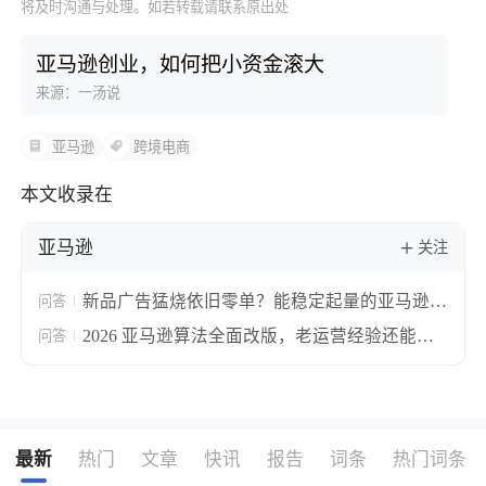
将及时沟通与处理。如若转载请联系原出处
亚马逊创业，如何把小资金滚大
来源：一汤说
亚马逊
跨境电商
本文收录在
亚马逊
关注
新品广告猛烧依旧零单？能稳定起量的亚马逊推
问答
广核心三步拆解思路
2026 亚马逊算法全面改版，老运营经验还能用
问答
吗？三层完整落地打法拆解
最新
热门
文章
快讯
报告
词条
热门词条