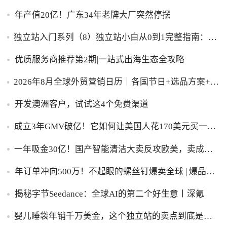
年产值20亿！广东34年老牌大厂突然停摆
独立站入门系列（8）独立站小白从0到1完整指南：建
站、推广、收款一步到位！
优质服务商推荐第2期|一站式出海生态全攻略
2026年8月全球外贸营销日历｜各国节日+选品方案+实
操策略，外贸人直接收藏！
开发澳洲客户，试试这4个免费渠道
成立3年GMV破亿！它如何让美国人花170美元买一台
助眠灯？
一年吸金30亿！国产智能清洁大卖反攻欧美，卖成全
球第一
年订单冲向500万！不起眼的螺丝钉爆卖全球 | 爆品洞
察
揭秘字节Seedance：全球AI的第二个好生意丨深氪
婴儿睡袋年销千万美金，这个独立站的卖点到底是什