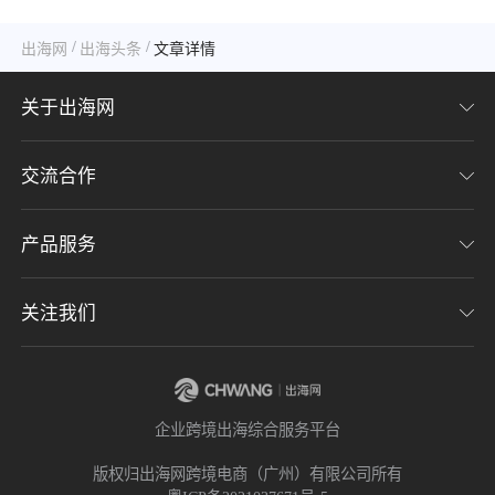
么？
/
/
出海网
出海头条
文章详情
关于出海网
交流合作
关于我们
加入我们
产品服务
联系我们
用户协议
意见反馈
关注我们
CHWE全球跨境电商展
隐私协议
海潮品牌出海
出海网服务号
企业跨境出海综合服务平台
海贝分销
出海网小程序
版权归出海网跨境电商（广州）有限公司所有