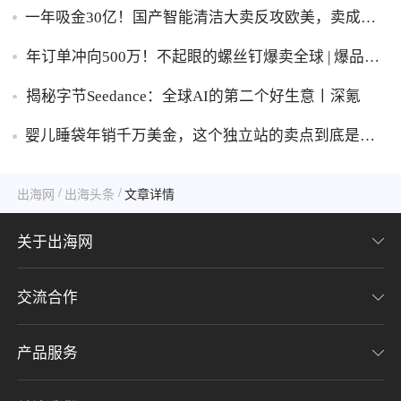
助眠灯？
一年吸金30亿！国产智能清洁大卖反攻欧美，卖成全
球第一
年订单冲向500万！不起眼的螺丝钉爆卖全球 | 爆品洞
察
揭秘字节Seedance：全球AI的第二个好生意丨深氪
婴儿睡袋年销千万美金，这个独立站的卖点到底是什
么？
/
/
出海网
出海头条
文章详情
关于出海网
交流合作
关于我们
加入我们
产品服务
联系我们
用户协议