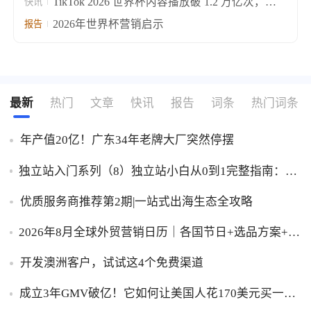
TikTok 2026 世界杯内容播放破 1.2 万亿次，
快讯
#FIFAWorldCup 发帖量较上届涨 1700%
2026年世界杯营销启示
报告
最新
热门
文章
快讯
报告
词条
热门词条
年产值20亿！广东34年老牌大厂突然停摆
独立站入门系列（8）独立站小白从0到1完整指南：建
站、推广、收款一步到位！
优质服务商推荐第2期|一站式出海生态全攻略
2026年8月全球外贸营销日历｜各国节日+选品方案+实
操策略，外贸人直接收藏！
开发澳洲客户，试试这4个免费渠道
成立3年GMV破亿！它如何让美国人花170美元买一台