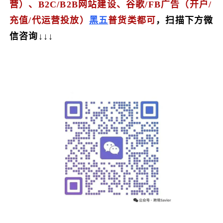
营）、B2C/B2B网站建设、
谷歌/FB广告（开户/
充值/代运营投放）
黑五
普货类都可
，扫描下方微
信咨询↓↓↓