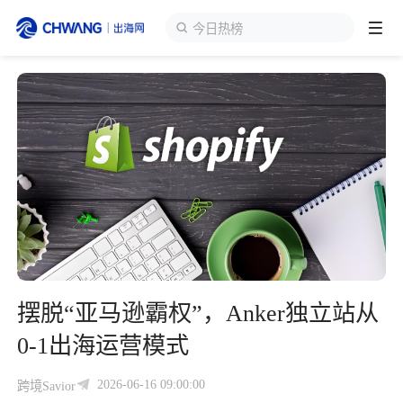
海外货盘
跨境展会
登录/注册
个人中心
出海服务
出海资讯
跨境报告
摆脱“亚马逊霸权”，Anker独立站从
出海导航
0-1出海运营模式
出海交流群
2026-06-16 09:00:00
跨境Savior