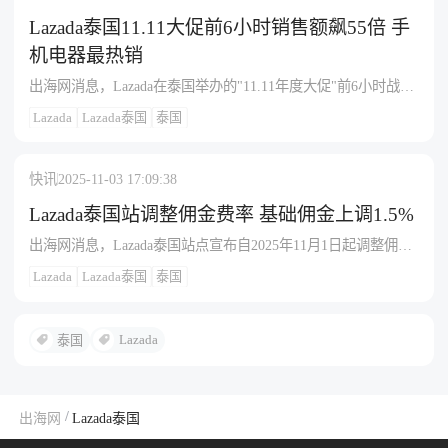
核心优势：价格亲民、全品类覆盖、游戏化体验 (Shopee 金
Lazada泰国11.11大促前6小时销售额飙55倍 手
机电器最热销
出海网消息，Lazada在泰国举办的"11.11年度大促"前6小时战绩
亮眼，LazMall销售额较平时飙升55倍以上，反映出泰国消费者
Lazada
Lazada泰国
泰国
对年底购物盛事的高度期待。手机、电器和小工具成为热门品
类，显示消费者年底设备升级趋势。平台投入超8.1亿泰铢（约
2500万美元）推出多重优惠，包括最高10000泰铢的LazMall折扣
快讯
2025-11-03 17:09:38
券、旧机以旧换新及0%利息分期付款，有效降低了高价产品的
购买门槛。消费趋势呈现多元化特点：美容保健类快速消费品
Lazada泰国站调整佣金费率 基础佣金上调1.5%
持续受宠，销量前十产品中八款来自该品类，本土品牌Her
出海网消息，Lazada泰国站点宣布自2025年11月1日起调整佣金
Hyness与国际品牌抗衡；露营用品销售额因徒步旅行热潮显著增
费率及项目费用，所有履约模式的基础佣金将上调1.5%（税
长；猫粮品牌销量较9.9大促激增4300%；POP MART在平台搜
Lazada
Lazada泰国
泰国
前），以与市场水平保持一致并促进业务长期健康发展；同时
索排名中占据主导。人工智能技术赋能购物体验，智能助手
包邮项目和尊享包的项目佣金费率下调1%（税前），旨在帮助
Lazzie推荐数百万商品，试点阶段聊天订单量增42%，用户互动
商家提升消费者体验并提供更有竞争力的价格；此外金币折扣
度提升50%，新推出的SmartStack功能自动整合奖励与优惠券，
Lazada
泰国
项目的最低参与门槛也下调1%（税前），以邀请更多商家参与
提升购物便捷性。
该项目并助力业务成长，此次调整旨在提升消费者体验、促进
跨境商家业务健康发展及平台服务质量。
/
出海网
Lazada泰国