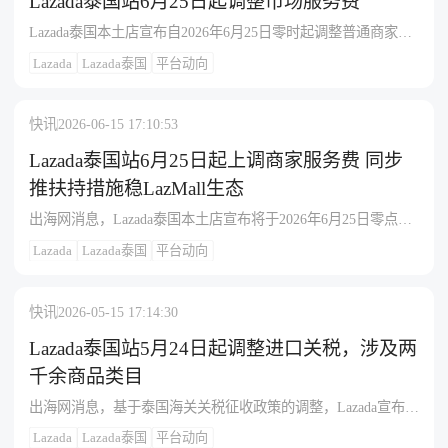
Lazada泰国站6月25日起调整市场服务费
所属类目标准，建议泰国站已入驻或拟升级Premium Package的
Lazada泰国本土店宣布自2026年6月25日零时起调整普通商家市
卖家重新核算SKU毛利，权衡流量权益与费率成本后再做决
场服务费，按品类执行差异化费率：数字礼品卡10.0%、快消品
策。
Lazada
Lazada泰国
平台动向
13.0%、普通商品9.0%—13.0%、时尚类5.5%—14.0%、电子类
6.5%—13.0%，具体扣款以卖家后台为准；平台称调价是为应对
运营成本上升以保障服务稳定，并将配套发放补贴、营销资源
快讯
2026-06-15 17:10:53
及折扣活动，帮助商家缓解成本压力、维持经营节奏。
Lazada泰国站6月25日起上调商家服务费 同步
推扶持措施稳LazMall生态
出海网消息，Lazada泰国本土店宣布将于2026年6月25日零点起
同步上调普通商家市场服务费及LazMall商城店铺服务费，此次
Lazada
Lazada泰国
平台动向
调整旨在应对持续上涨的运营成本以保障平台服务质量和业务
稳健发展，其中针对LazMall商家，平台将通过发放优惠福利、
提供营销扶持及推出折扣活动等组合措施进行流量与转化支
快讯
2026-05-15 17:14:30
持，以缓解成本波动对商户经营的影响并维持整体市场竞争
力，建议相关卖家提前核算成本变动对利润的影响并关注后续
Lazada泰国站5月24日起调整进口关税，涉及两
官方扶持政策细则。
千余商品类目
出海网消息，基于泰国海关关税征收政策的调整，Lazada宣布自
2026年5月24日零时起对泰国站点跨境直邮包裹的进口关税进行
Lazada
Lazada泰国
平台动向