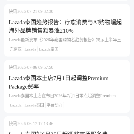
类型（跨境直邮LGS、FBL、Lite/3PF）下的基础佣金统一上调
4.5%，已参与Premium Package的卖家佣金从7%上调至8%（含
快讯
2026-07-21 09:32:30
了解出海网
FSM+LPI），总佣金仅上调1%且同样覆盖Mall及Non Mall与全
部履约类型，平台表示新增资源将投入技术、工具及必要项目
Lazada泰国趋势报告：疗愈消费与AI购物崛起
以更高效务实方式助力商家持续增长。
海外品牌销售额暴涨210%
Lazada最新发布《2026年泰国购物者趋势报告》揭示上半年三大
核心消费转向：疗愈消费需求显著升温，健康美妆与解压玩具
东南亚
Lazada
Lazada泰国
销量大幅攀升；消费者对正品与品质的追求日益严苛，带动海
外品牌销售额同比暴涨210%；AI技术深度嵌入购物全流程，比
价选品成为常态，泰国电商增速已领跑东南亚，需求正从单纯
快讯
2026-07-06 09:57:50
交易转向对安心、舒适与智能体验的综合追求，报告建议商家
紧抓正品保障、健康品类布局及智能购物服务升级三大抓手，
Lazada泰国本土店7月1日起调整Premium
以抢占市场先机。
Package费率
Lazada泰国本土店宣布自2026年7月1日零点起调整Premium
Package（高级套餐）服务费率，入驻商家可享受专属活动代金
Lazada
Lazada泰国
平台动向
券、Lazada特惠免运券、商品专属标识、优惠标签及流量曝光等
扶持权益；手续费按每笔有效成交订单（网页端及APP端成功履
约派送订单）计收——以商品原始售价扣除商家自主设置折扣
快讯
2026-06-17 17:13:46
及各类促销优惠后的金额为基数，乘以对应类目高级套餐手续
费率，不同类目费率区间为7%—8%，具体可在官方费率表查询