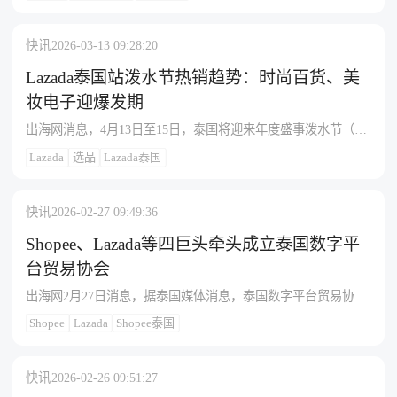
更新，此次调整涉及平台知识库中2819个泰国商品类目，其中
528个类目关税下调、132个类目上调、其余2159个维持不变，
变动类目已在更新的《马来、泰国类目及税率对照表》中以绿
快讯
2026-03-13 09:28:20
色标注，具体变动幅度可查阅课件“comment”列；该政策适用于
从中国内地、中国香港、韩国及日本履约至泰国的LGS跨境直
Lazada泰国站泼水节热销趋势：时尚百货、美
邮包裹，平台提醒商家及时登录知识库查看最新税表并据此调
妆电子迎爆发期
整商品价格，同时强调税率将随泰国法规动态调整，最终征收
出海网消息，4月13日至15日，泰国将迎来年度盛事泼水节（宋
金额及计算逻辑以泰国海关实际执行为准。
干节），节日消费需求全面释放，为电商带来巨大增长机遇。
Lazada
选品
Lazada泰国
Lazada泰国站发布泼水节热销趋势，核心品类包括：时尚服饰
（防水材质T恤、短裤、花衬衫、腰包，客单价50-300泰铢），
生活百货（水枪、水桶、手机防水袋、护目镜，客单价10-2000
快讯
2026-02-27 09:49:36
泰铢），美妆个护（防水口红、气垫、假指甲，客单价20-1000
泰铢）及消费电子（蓝牙耳机、音响、便携风扇，客单价150-
Shopee、Lazada等四巨头牵头成立泰国数字平
9000泰铢）。Lazada建议卖家最迟在3月中旬前完成选品与备
台贸易协会
货，以抓住3月下旬平台泼水节预热及生日大促的双重流量。营
出海网2月27日消息，据泰国媒体消息，泰国数字平台贸易协会
销层面，建议进行节日主题店铺装修、优化产品图与卖点，并
（TDPA）正式成立，该协会由Grab、Lazada、LINE MAN
结合站内外广告、KOL直播等玩法提前布局，高效转化。商家
Shopee
Lazada
Shopee泰国
Wongnai和Shopee四大平台共同发起，旨在推动泰国平台经济向
可登录Lazada卖家中心即刻布局，抢占东南亚开年最大增长红
平衡、透明、公平且符合全球标准的监管框架发展，提升产业
利。
潜力。协会表示，其目标是作为协调私营部门、政府和利益相
快讯
2026-02-26 09:51:27
关者合作的中心机制，共同制定旨在建立透明度、问责制及促