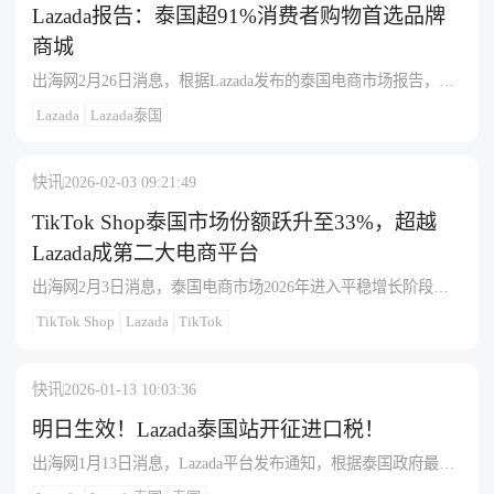
进公平竞争的公共政策，同时支持可持续创新，帮助本地中小
Lazada报告：泰国超91%消费者购物首选品牌
企业充分获取数字经济机遇。泰国数字平台贸易协会主席塔玛
商城
空·苏帕塔纳隆斯里指出，该协会的成立标志着泰国数字产业迈
出海网2月26日消息，根据Lazada发布的泰国电商市场报告，超
出重要一步，数字经济已成为基础设施和国家增长的关键驱动
过91%的泰国消费者在购物时更倾向于选择平台上的“商城”，并
力，占泰国GDP约10%。据《2025年东南亚电子经济报告》显
Lazada
Lazada泰国
且愿意为获得优质正品支付更高价格。受此趋势推动，泰国电
示，2025年泰国数字经济规模预计达1.73万亿泰铢（约560亿美
商市场预计将达到1.8万亿泰铢的规模。该趋势与题为《泰国正
元），年增长率16%，继续保持东南亚第二大数字经济体地位。
品驱动型电子商务的崛起》的报告相符，指出消费者通过电商
快讯
2026-02-03 09:21:49
平台或品牌官方店购物的比例，已从2020年的12%上升至去年的
约30%，预计到2030年将达到55%。这表明泰国消费者呈现出明
TikTok Shop泰国市场份额跃升至33%，超越
显的“升级消费”倾向，更愿意提高预算购买可信赖品牌的高品质
Lazada成第二大电商平台
产品。这一趋势在Lazada近期的12.12大促中同样得到印证：活
出海网2月3日消息，泰国电商市场2026年进入平稳增长阶段，
动期间，LazMall品牌商品的销售额同比增长51%，平均订单价
市场规模达1.15万亿泰铢（约362.25亿美元），增速放缓至
值达到平日的2.5倍。在过去的一个季度中，时尚、美容和电器
TikTok Shop
Lazada
TikTok
7%。Shopee以48%市场份额保持领先，TikTok Shop凭借“娱乐
等品类的正品品牌产品，持续成为高端市场增长的主要驱动
+购物”模式实现快速崛起，市场份额从2024年27%跃升至2026年
力，反映出泰国消费者在各类别中均优先考虑优质品牌产品的
33%，超越Lazada成为第二大平台，而Lazada份额则从25%下滑
购物行为。Lazada泰国首席执行官Waristha Kiatphinyochai表示，
快讯
2026-01-13 10:03:36
至18%。泰国网民规模达6780万，96.2%的16岁以上受访者每周
泰国电商市场已进入“信任电商”时代，超越了单纯依赖价格和促
至少网购一次，消费趋势从“低价驱动”转向“价值驱动”，超80%
明日生效！Lazada泰国站开征进口税！
销的竞争阶段。
交易通过移动端完成，直播和短视频购物占整体电商销售25%。
出海网1月13日消息，Lazada平台发布通知，根据泰国政府最新
政策方面，2026年1月起泰国取消1500泰铢以下商品免税政策，
规定，自2026年1月14日零点起，所有价值1泰铢（以CIF价值为