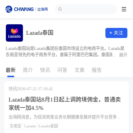
跨境展会
Lazada泰国
关注
登录/注册
个人中心
出海服务
Lazada泰国站是Lazada集团在泰国市场设立的电商平台。Lazada是
东南亚领先的电子商务平台，隶属于阿里巴巴集团。泰国是东南亚
...
展开
第二大经济体，拥有旺盛的消费市场和高度活跃的社交媒体用户，
出海资讯
电子商务渗透率持续快速增长。Lazada泰国站通过其强大的技术平
最新
简介
快讯
问答
文章
报告
台、覆盖广泛的物流网络以及深度融合的电子支付解决方案，已成
为该国最受欢迎的在线购物平台之一，为跨境卖家进入泰国市场提
供了关键通道。
跨境报告
快讯
2026-07-22 17:18:42
Lazada泰国站8月1日起上调跨境佣金，普通卖
出海导航
家统一加4.5%
出海网消息，为促进商家业务长期健康发展并提升平台竞争
力，Lazada泰国站宣布自2026年8月1日起调整跨境卖家佣金费
出海交流群
东南亚
Lazada
Lazada泰国
率，未参加Premium Package的Mall及Non Mall卖家在所有履约