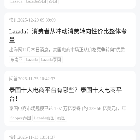
所有进口电商商品需缴纳关税及7%增值税。物流市场呈现整合
Lazada
Lazada泰国
泰国
准）及以上的进口商品需在现有7%增值税基础上新增征收进口
态势，J&T份额达32.8%，其与顺丰控股达成83亿港元战略合
关税。以CIF价值500泰铢、进口税率10%为例，卖家需额外缴
作。专家预测未来四年泰国电商规模将翻番至600亿美元，AI搜
纳50泰铢进口税及对应的38.5泰铢增值税，实际税率将显著推高
快讯
2025-12-29 09:39:09
索与联盟营销将成为关键增长领域。
订单成本。平台建议卖家尽快通过后台调整含税售价，并更新
店铺营销工具设置，1月14日起的泰国跨境订单相关税费将从卖
Lazada：消费者从冲动消费转向性价比整体考
家收入中自动扣除，而本地履约订单暂不受此政策影响。
量
出海网12月29日消息，泰国电商市场正从价格竞争转向“优质购
物”新时代，消费者更加注重产品质量、品牌信誉和长期价值。
东南亚
Lazada
Lazada泰国
根据Lazada的观察，泰国消费者正从冲动消费转向有意识购买，
并整体考量“性价比”而非仅关注低价。这种转变促使“优质购物”
被定义为三个关键要素：产品必须是100%正品且来源可查，质
问答
2025-11-25 10:42:33
量需与描述相符并有真实用户评价佐证，同时提供可靠的售后
保障（如保修和便捷退货）。数据显示超过90%的消费者愿意为
泰国十大电商平台有哪些？泰国十大电商平
正品支付更高价格，尤其在美容、时尚和电子产品领域。
台！
LazMall在2025年12.12购物节中销售额同比增长51%，订单平均
泰国电商市场规模已达 1.07 万亿泰铢 (约 329.56 亿美元)，年增
价值是平时的2.5倍，进一步印证了市场对优质正品的需求。
长率 17.6%，是东南亚第二大电商市场。以下是按市场份额和
Shopee泰国
Lazada泰国
泰国
用户活跃度综合排序的十大平台：1. Shopee泰国站市场份额：
约 48%，绝对领先月访问量：1.148 亿次，流量第一用户使用
率：75%，泰国消费者首选成立时间：2015 年，Sea Group 旗下
快讯
2025-11-13 13:51:37