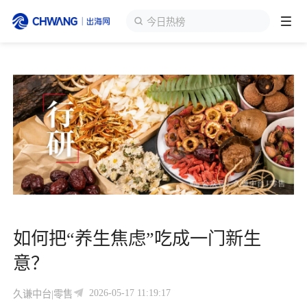
今日热榜
跨境展会
登录/注册
个人中心
出海服务
出海资讯
跨境报告
如何把“养生焦虑”吃成一门新生
出海导航
意？
出海交流群
2026-05-17 11:19:17
久谦中台|零售