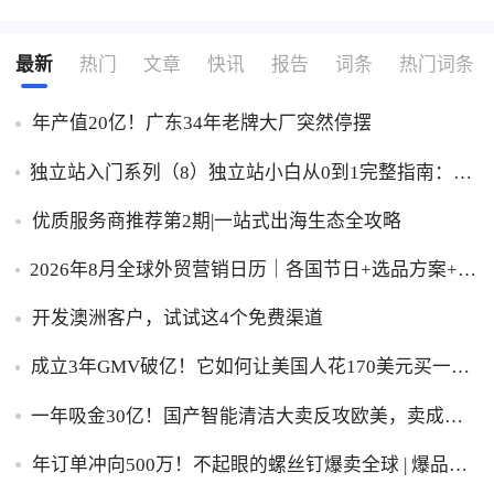
最新
热门
文章
快讯
报告
词条
热门词条
年产值20亿！广东34年老牌大厂突然停摆
独立站入门系列（8）独立站小白从0到1完整指南：建
站、推广、收款一步到位！
优质服务商推荐第2期|一站式出海生态全攻略
2026年8月全球外贸营销日历｜各国节日+选品方案+实
操策略，外贸人直接收藏！
开发澳洲客户，试试这4个免费渠道
成立3年GMV破亿！它如何让美国人花170美元买一台
助眠灯？
一年吸金30亿！国产智能清洁大卖反攻欧美，卖成全
球第一
年订单冲向500万！不起眼的螺丝钉爆卖全球 | 爆品洞
察