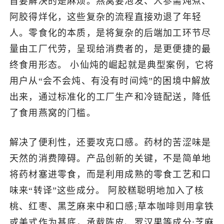
首要解决的是麻烦。燕窝要泡发、人参需炖煮、
阿胶得烊化，这些复杂的流程直接劝退了年轻
人。零食化的本质，是将复杂的后端加工环节尽
量由工厂代劳，呈现给消费者的，是更便捷的最
终食用形态。 小仙炖的崛起就是典型案例，它将
用户从“会不会炖、有没有时间炖”的困境中解放
出来，通过标准化的工厂生产和冷链配送，降低
了食用燕窝的门槛。
解决了便利性，还要攻克口感。药材的苦涩味是
天然的消费障碍。产品创新的关键，不是简单地
将药材塞进零食，而是利用成熟的零食工艺和口
味来“转译”这些成分。 阿胶糕聪明地加入了核
桃、红枣、黑芝麻来中和口感;草本咖啡则用拿铁
或美式作为基底，承载陈皮、罗汉果等成分;芝麻