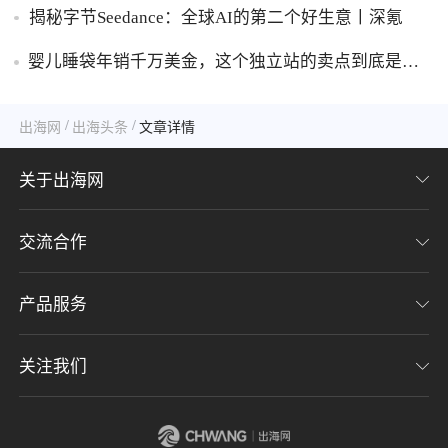
揭秘字节Seedance：全球AI的第二个好生意丨深氪
婴儿睡袋年销千万美金，这个独立站的卖点到底是什
么？
/
/
出海网
出海头条
文章详情
关于出海网
交流合作
关于我们
加入我们
产品服务
联系我们
用户协议
意见反馈
关注我们
CHWE全球跨境电商展
隐私协议
海潮品牌出海
出海网服务号