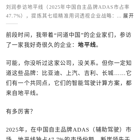
刘润参访地平线（2025年中国自主品牌ADAS市占率
了解出海网
47.7%），提炼其七组精准用词透视企业战略：汽车
...
展开
是"具身智能第一载体"，ADAS份额近50%须寻"翻倍
增长"的中高端第二曲线，"避让"先于"物理接触"，定
前段时间，我带着“问道中国”的企业家们，参访
位"产业能力平台"不下场造车、以"IP超市"出售验证
了一家我好奇很久的企业：
地平线
。
过可复用模块卖确定性，推动"智驾平权"下沉主流车
型，靠深度嵌入客户开发流程的"工程耦合"建护城河
可能，你没听过这家公司，没关系。但你一定知
——精准用词即战略地图。
道这些品牌：比亚迪、上汽、吉利、长城……它
们有一个共同点，它们的智能驾驶计算方案，都
来自地平线。
有多厉害？
2025年，在中国自主品牌ADAS（辅助驾驶）市
场，地平线独占47.7%的市场份额，断崖领先于