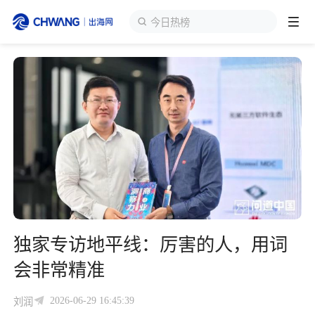
海外货盘
跨境展会
登录/注册
个人中心
出海服务
出海资讯
跨境报告
独家专访地平线：厉害的人，用词
出海导航
会非常精准
出海交流群
2026-06-29 16:45:39
刘润