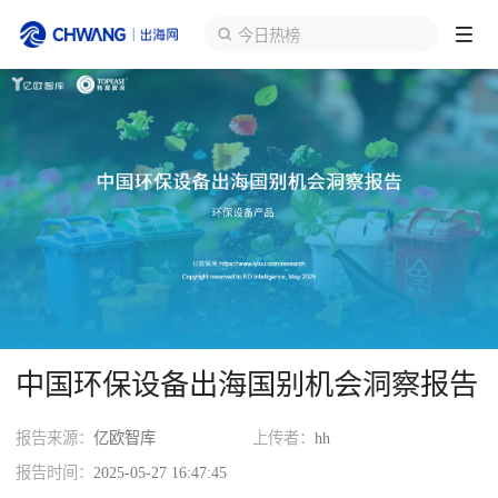
今日热榜
跨境展会
登录/注册
个人中心
出海服务
出海资讯
跨境报告
中国环保设备出海国别机会洞察报告
出海导航
报告来源：
亿欧智库
上传者：
hh
出海交流群
报告时间：
2025-05-27 16:47:45