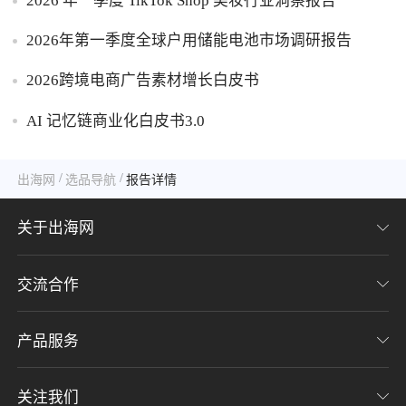
2026 年一季度 TikTok Shop 美妆行业洞察报告
2026年第一季度全球户用储能电池市场调研报告
2026跨境电商广告素材增长白皮书
AI 记忆链商业化白皮书3.0
/
/
出海网
选品导航
报告详情
关于出海网
交流合作
关于我们
加入我们
产品服务
联系我们
用户协议
意见反馈
关注我们
CHWE全球跨境电商展