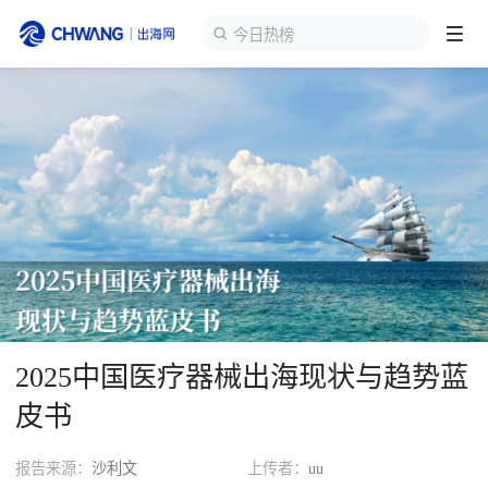
今日热榜
跨境展会
登录/注册
个人中心
出海服务
出海资讯
跨境报告
2025中国医疗器械出海现状与趋势蓝
出海导航
皮书
出海交流群
报告来源：
沙利文
上传者：
uu