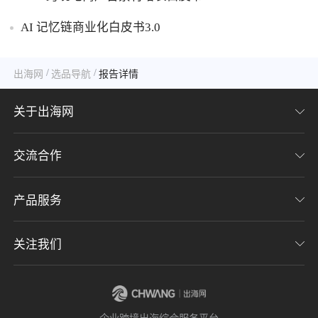
AI 记忆链商业化白皮书3.0
/
/
出海网
选品导航
报告详情
关于出海网
交流合作
关于我们
加入我们
产品服务
联系我们
用户协议
意见反馈
关注我们
CHWE全球跨境电商展
隐私协议
海潮品牌出海
出海网服务号