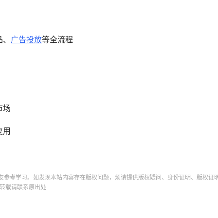
品、
广告投放
等全流程
市场
复用
友参考学习。如发现本站内容存在版权问题，烦请提供版权疑问、身份证明、版权证
转载请联系原出处