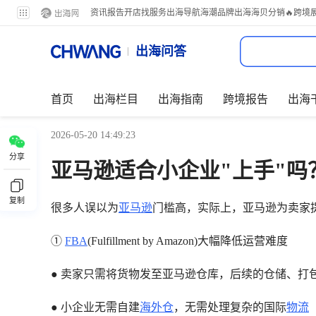
资讯
报告
开店
找服务
出海导航
海潮品牌出海
海贝分销
🔥跨境
出海问答
首页
出海栏目
出海指南
跨境报告
出海
2026-05-20 14:49:23
分享
亚马逊适合小企业"上手"吗
复制
很多人误以为
亚马逊
门槛高，实际上，亚马逊为卖家
①
FBA
(Fulfillment by Amazon)大幅降低运营难度
● 卖家只需将货物发至亚马逊仓库，后续的仓储、打
● 小企业无需自建
海外仓
，无需处理复杂的国际
物流