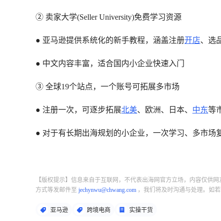
② 卖家大学(Seller University)免费学习资源
● 亚马逊提供系统化的新手教程，涵盖注册
开店
、选
● 中文内容丰富，适合国内小企业快速入门
③ 全球19个站点，一个账号可拓展多市场
● 注册一次，可逐步拓展
北美
、欧洲、日本、
中东
等
● 对于有长期出海规划的小企业，一次学习、多市场
【版权提示】信息来自于互联网，不代表出海网官方立场，内容仅供网
方式等发邮件至
jechynwu@chwang.com
，我们将及时沟通与处理。如若
亚马逊
跨境电商
实操干货