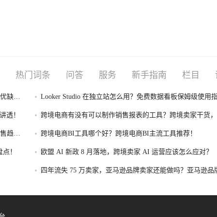
热门词条
问答
服务
新手指南
栏目
I优缺点
Looker Studio 在独立站怎么用？免费数据看板保姆级使用
性讲透！
跨境电商有没有可以制作销售报表的工具？跨境卖家干货，
制作销售报表的工具盘点！
售趋势
跨境电商BI工具哪个好？跨境电商BI主流工具推荐！
盘点！
欧盟 AI 新政 8 月落地，跨境卖家 AI 运营应该怎么应对？
四年流失 75 万卖家，亚马逊品牌卖家还能做吗？亚马逊品
存转型攻略！
台