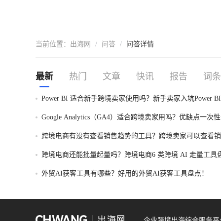
当前位置：
出海网
/
问答
/
问答详情
最新
热门
文章
快讯
报告
词条
Power BI 适合新手跨境卖家使用吗？新手卖家入坑Power B
一次性讲明白！
Google Analytics（GA4）适合跨境卖家用吗？优缺点一次
跨境电商有没有查看销售趋势的工具？跨境卖家可以查看销
的工具盘点！
跨境电商还能批量起量吗？跨境电商6 类跨境 AI 走量工具
外贸AI获客工具有哪些？好用的外贸AI获客工具盘点！
企业跨境出海综合服务平