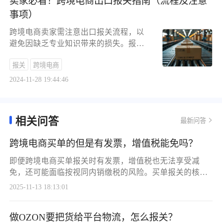
卖家必看！跨境电商出口报关指南（流程及注意
事项）
跨境电商卖家需注意出口报关流程，以
避免因缺乏专业知识带来的损失。报关
是货物合法进出的必要步骤，需准备详
报关
跨境电商
细资料如货物明细、发票和装箱单等，
实事求是地填写，以免海关查验扣货。
2024-11-28 19:44:46
了解整体流程也很重要，准备完整清关
文件，确保运输效率。特别注意不同运
输方式（海运、空运）报关的差异，以
相关问答
最新问答
及了解目的国的海关政策和要求。提供
出口文件时，敏感货与违禁品不可通过
跨境电商买单的但是有发票，增值税能免吗？
普货渠道申报。合理申报货值，确保货
物顺利通关，避免扣关问题。
即便跨境电商买单报关时有发票，增值税也无法享受减
免，还可能面临按视同内销缴税的风险。买单报关的核心
问题在于主体错位与流程不合规，发票并非享受增值税减
2025-11-13 18:13:01
免的核心关键。下面我们来深入剖析这背后的原因、风险
以及正确的合规路径。一、为何“买单”有票不免反增风险?
做OZON要把货给平台物流，怎么报关？
“买单出口”的本质，是货物真实所有者(您)通过购买或借用