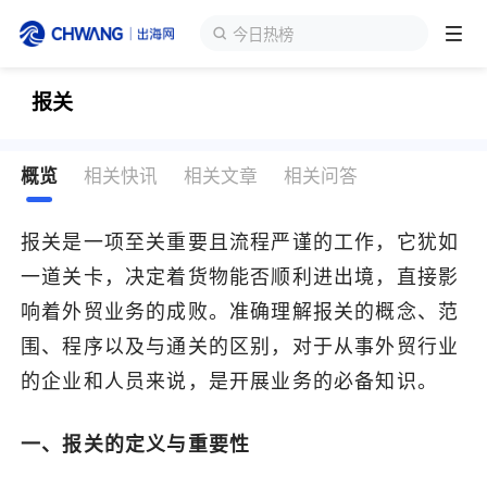
今日热榜
报关
跨境展会
登录/注册
个人中心
出海服务
概览
相关快讯
相关文章
相关问答
报关是一项至关重要且流程严谨的工作，它犹如
出海资讯
一道关卡，决定着货物能否顺利进出境，直接影
响着外贸业务的成败。准确理解报关的概念、范
跨境报告
围、程序以及与通关的区别，对于从事外贸行业
的企业和人员来说，是开展业务的必备知识。
出海导航
一、报关的定义与重要性
出海交流群