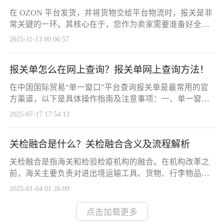
其他有进出口权公司的名义(抬头公司)来完成报关。这使
在 OZON 平台发货，并将货物交给平台物流时，报关是非
得整个业务的“货物流”、“单证流”、“资
常关键的一环。其核心在于，您作为卖家需要准备好全套
准确的单证，而实际的报关操作通常由您选择的物流服务
2025-11-13 00:06:57
商来执行。下面介绍报关前的准备和保管的流程!一、报关
前的核心准备在委托物流商之前，您需要准备好以下必备
报关单怎么在网上查询？报关单网上查询方法！
单证，这是顺利报关的基础 ：1.商业发票：这是海关审价
和确定税率的关键依据。需要清晰列明货物的详细品名、
在中国国际贸易“单一窗口”平台查询报关单是最常用的官
数量、单价和总金额。建议使用中英或中俄
方渠道，以下是具体操作指南及注意事项：一、单一窗口
查询流程(需企业资质)1.登录平台访问中国国际贸易单一窗
2025-07-17 17:54:13
口，插入 中国电子口岸IC卡、I-KEY或共享盾，选择“卡介
质登录”并输入密码。注：仅限报关企业、进出口收发货人
关检融合是什么？关检融合含义及流程解析
使用，个人无法查询。2.进入查询功能登录后依次点击：
全部应用 → 标准版应用 → 货物申报 → 综合查询 → 报关
关检融合是指海关和检验检疫机构的融合。在机构改革之
数据查询。3.设
前，海关主要负责对进出境运输工具、货物、行李物品等
进行监管，征收关税等相关税费，查缉走私等事务;而检验
2025-01-04 01:26:09
检疫机构则侧重于对进出境商品进行检验、检疫，包括对
动植物及其产品的检疫，对商品质量、规格、卫生等方面
点击加载更多
的检验，防止有害生物传入传出、保障商品质量安全等诸