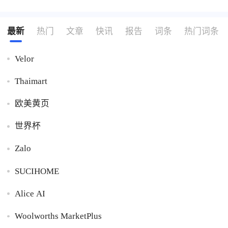
多事项。关检融合是我国深化机构改革的重要举措。通过
融合，实现了多项重要目标。一是优化通关流程，以前
最新
热门
文章
快讯
报告
词条
热门词条
Velor
Thaimart
欧美黄页
世界杯
Zalo
SUCIHOME
Alice AI
Woolworths MarketPlus