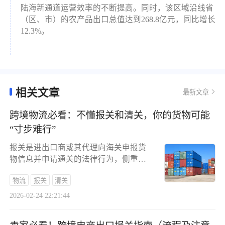
陆海新通道运营效率的不断提高。同时，该区域沿线省
（区、市）的农产品出口总值达到268.8亿元，同比增长
12.3%。
相关文章
最新文章
跨境物流必看：不懂报关和清关，你的货物可能
“寸步难行”
报关是进出口商或其代理向海关申报货
物信息并申请通关的法律行为，侧重于
单证合规与税费缴纳。清关则是一个更
物流
报关
清关
广泛的系统性海关管理流程，它包含了
报关，并延伸至换单、报检、查验等多
2026-02-24 22:21:44
个环节，旨在确保货物从申报到最终放
行全程合法合规。