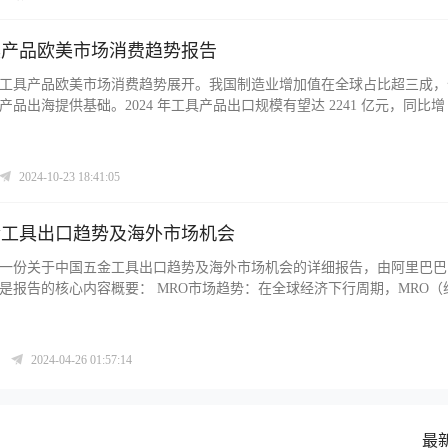
新的 “集群品牌” 模式，通过品牌授权、海外渠道直连等举措赋能产业带
平台实现数智化运营，提升了资源对接效率。脉链模式助力众多工厂成功
增长，还通过共建区域服务中心提升海外销售能力，推动产业集群国际合
工具产品欧美市场消费趋势报告
数字产业集群提供了示范。
工具产品欧美市场消费趋势展开。我国制造业增加值在全球占比超三成，
品出海提供基础。2024 年工具产品出口规模有望达 2241 亿元，同比增 1
2019 - 2023 年均增幅 2.5%，2024 年有望突破 600 亿美元。欧美是
6%，美国 2023 年人均年消费 164 美元，欧洲人均年消费水平基本在 80 美
基建、DIY 习惯等因素推动，规模有望以 4% 年均增速扩大。同时报告
2024-10-23 18:41:05
分类、欧美市场采购商和消费者特点以及市场发展机遇，包括技术与产品
品牌建设、渠道展望等方面
金工具出口趋势及海外市场机会
一份关于中国五金工具出口趋势及海外市场机会的详细报告，由阿里巴巴
概要： MRO市场趋势：在全球经济下行周期，MRO（维护、维
市场的需求预计会增长，特别是在欧美DIY Lifestyle、基础设施建设和
域。 园林工具增长：园林工具出口年增长率为46%，全球市场规模预计从2
美元增长至2025年的455亿美元。 五金工具核心品类：包括园林工具、动力
2024-04-26 01:57:14
固件、泵阀管件等，每个品类都有其特定的发展趋势。
最