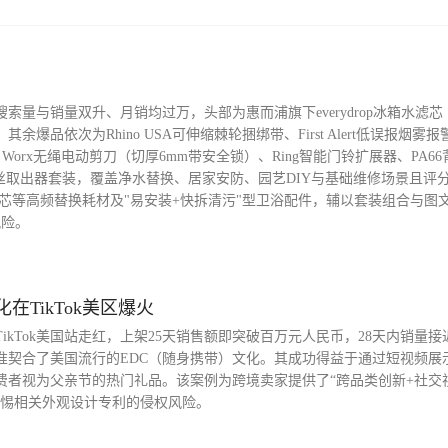
量与销量双升、月销均过万，头部为惠而浦旗下everydrop冰箱水滤芯
其余爆品依次为Rhino USA可伸缩棘轮捆绑带、First Alert低误报烟雾
座圈、Worx无绳电动剪刀（切厚6mm带安全锁）、Ring智能门铃扩展器、PA6
螺丝取出器套装，覆盖净水替换、居家安防、园艺DIY与基础维修场景且评分普
芯等高频替换耗材及"易安装+快拆清污"型卫浴配件，辅以套装组合与图
风险。
化在TikTok美区爆火
Tok美国站走红，上架25天销售额即突破百万元人民币，28天内销量接近9
准契合了美国流行的EDC（随身携带）文化。其成功得益于通过短视频展
费者视为父亲节的热门礼品。该案例为跨境卖家提供了“跨品类创新+社交
警惕相关外观设计专利的侵权风险。