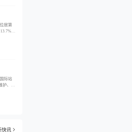
工厂，其
出海，
作，为
位居第
3.7%。
核心市场，
元左右。
还分析了
创新、
国际站
制造业发展
022年
工具、手
新快讯