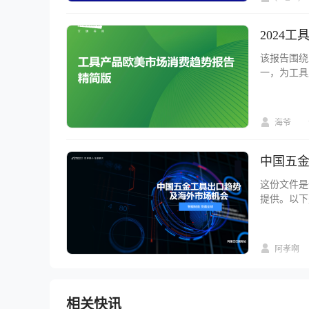
脉链集团创
产业互联网
实现销售额
2024
打造国际化
该报告围绕
一，为工具产
全球工具产品 
占比 77.
未来行业受
海爷
工具产品的
市场推广和
中国五
这份文件是
提供。以下是报告的核心内容
修、运行）
三大应用领
的370亿
阿孝啊
动工具、紧
相关快讯