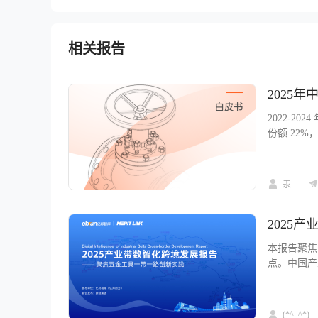
相关报告
2025
2022-2
份额 22%
溢流阀增长显
一负增长。
阀门行业向
汞
各有变化。
2025
本报告聚焦
点。中国产
比近 25
进出口半壁
化机会。近
(*^_^*)