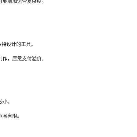
可能增加运营复杂度。
独特设计的工具。
制作，愿意支付溢价。
较小。
范围有限。