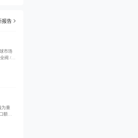
新报告
全球市场
全阀 /
减压阀则唯
。全球
市场需求也
践为重
出口额占
中国外贸
和集约
。其中，