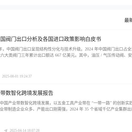
最
年中国阀门出口分析及各国进口政策影响白皮书
024 年，中国阀门出口呈现结构性分化与技术升级。2024 年中国阀门出口占
，六大类阀门三年累计出口额达 667 亿美元。其中，油压 / 气压传动阀、安
著，分别增长 16.7% 和 41.1%，止回阀和阀门零件呈 “V 型” 反弹，
新兴市场中，俄罗斯、墨西哥、印度尼西亚潜力大，其进口政策各有特点
智能化、材料革新发展，如智能阀门渗透率预计 2026 年超 35%，区域
2025-08-01 19:24:37
产业带数智化跨境发展报告
中国产业带数智化跨境发展，以五金工具产业带在 “一带一路” 的创新实
业带制造企业众多、产能出口刚需强，2024 年 35 个省域千亿产业集群
% 。但产业带工厂面临缺品牌、渠道、市场感知的困境。“一带一路” 市场占
江山，且出口增速高于大盘，五金工具在该市场增长潜力大，存在品牌化
年来产业带涌现出全 / 半托管 B2C、DTB 企业直采等五种创新出海模式
2025-04-14 18:07:28