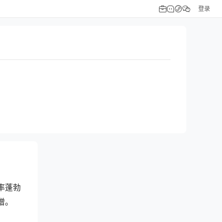
登录
长率蓬勃
增。