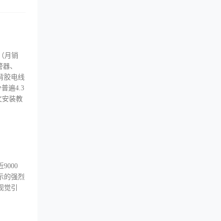
（月销
报警器、
6背胶电线
遍4.3
文安装教
000
示的强烈
视觉引