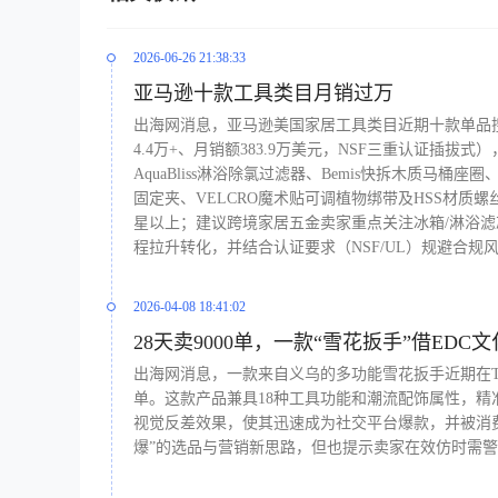
2026-06-26 21:38:33
亚马逊十款工具类目月销过万
出海网消息，亚马逊美国家居工具类目近期十款单品搜索
4.4万+、月销额383.9万美元，NSF三重认证插拔式），
AquaBliss淋浴除氯过滤器、Bemis快拆木质马桶
固定夹、VELCRO魔术贴可调植物绑带及HSS材质
星以上；建议跨境家居五金卖家重点关注冰箱/淋浴滤
程拉升转化，并结合认证要求（NSF/UL）规避合规
2026-04-08 18:41:02
28天卖9000单，一款“雪花扳手”借EDC文
出海网消息，一款来自义乌的多功能雪花扳手近期在Tik
单。这款产品兼具18种工具功能和潮流配饰属性，精
视觉反差效果，使其迅速成为社交平台爆款，并被消
爆”的选品与营销新思路，但也提示卖家在效仿时需