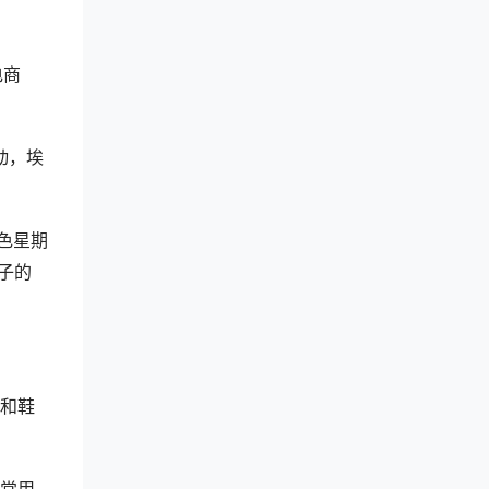
电商
动，埃
色星期
子的
和鞋