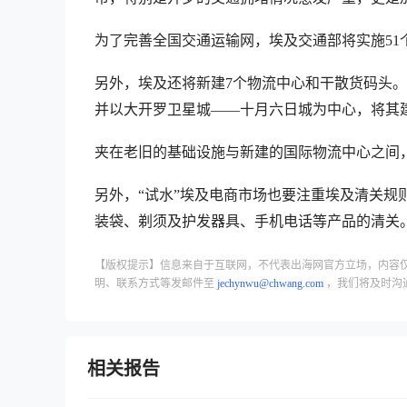
为了完善全国交通运输网，埃及交通部将实施51个
另外，埃及还将新建7个物流中心和干散货码头
并以大开罗卫星城——十月六日城为中心，将其
夹在老旧的基础设施与新建的国际物流中心之间
另外，“试水”埃及电商市场也要注重埃及清关规
装袋、剃须及护发器具、手机电话等产品的清关
【版权提示】信息来自于互联网，不代表出海网官方立场，内容
明、联系方式等发邮件至
jechynwu@chwang.com
，我们将及时沟
相关报告