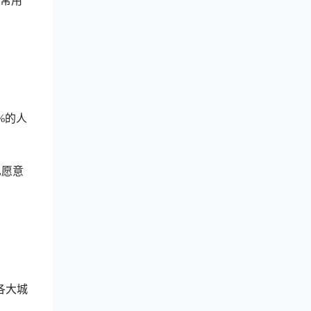
日常用
%的人
也愿意
各大城