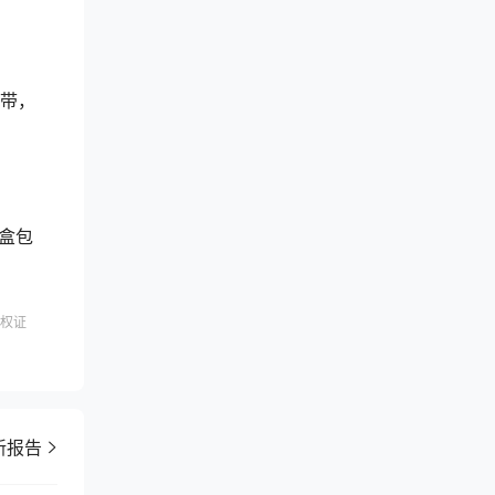
流带，
。
盒包
权证
新报告