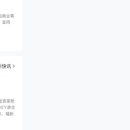
和商业等
7，呈持续
及在埃中
局与发展，
新快讯
批卖家抢
RTV退仓
米、辐射