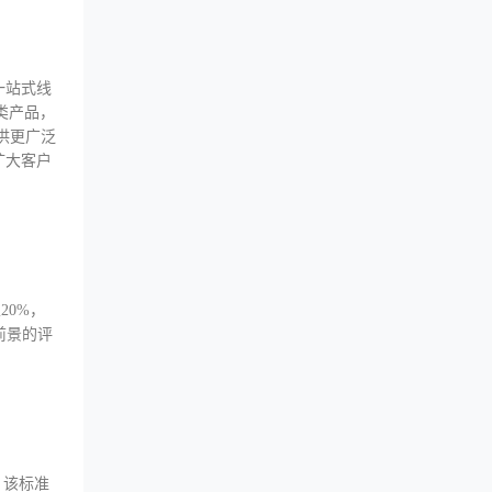
一站式线
类产品，
供更广泛
商扩大客户
20%，
前景的评
，该标准