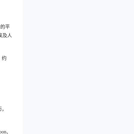
洲的平
埃及人
，约
历，
on、