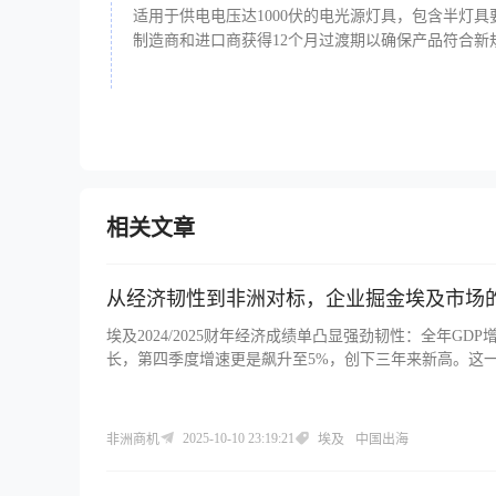
适用于供电电压达1000伏的电光源灯具，包含半灯具要求，
制造商和进口商获得12个月过渡期以确保产品符合
相关文章
从经济韧性到非洲对标，企业掘金埃及市场
埃及2024/2025财年经济成绩单凸显强劲韧性：全年GDP
长，第四季度增速更是飙升至5%，创下三年来新高。这一
地缘政治紧张背景下的抗风险能力。
2025-10-10 23:19:21
非洲商机
埃及
中国出海