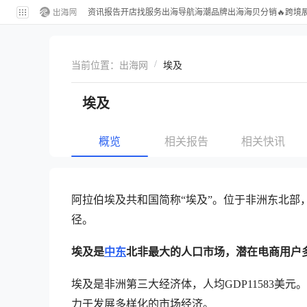
资讯
报告
开店
找服务
出海导航
海潮品牌出海
海贝分销
🔥跨境
/
当前位置：
出海网
埃及
埃及
概览
相关报告
相关快讯
阿拉伯埃及共和国简称“埃及”。位于非洲东北
径。
埃及是
中东
北非最大的人口市场，潜在电商用户
埃及是非洲第三大经济体，人均GDP11583美元
力于发展多样化的市场经济。