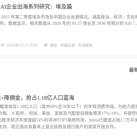
中国AI企业出海系列研究：埃及篇
 2025 年第二季度埃及市场及中国企业出海情况，涵盖政治、经济、文化
。数据显示，相关数值从 2020 年的 93.27 增长至 2030 年预计的 826.
报告还包含全球化十项建议、埃及 GoGlobal 指数中的政策环境分析，以
如 KUNLUN、AlExpress、SF XPRESS、SHEIN 等企业在当地的布
出海埃及提供多维度参考。
2025-08-12 21:56:45
埃及
中国出海
市场报告
最
+降佣金，抢占1.18亿人口蓝海
瞄准埃及1.18亿人口（其中60%在30岁以下）的年轻消费市场。为助力首
租，3C配件、时尚、美妆、家居及汽配类目佣金降至17%-18%，并提供
为数字经济年增速超14%的非洲TOP3电商市场，Jumia已建成占地2.7万平
务支持，现正面向具备本土营业执照及银行账户的卖家开放合作。