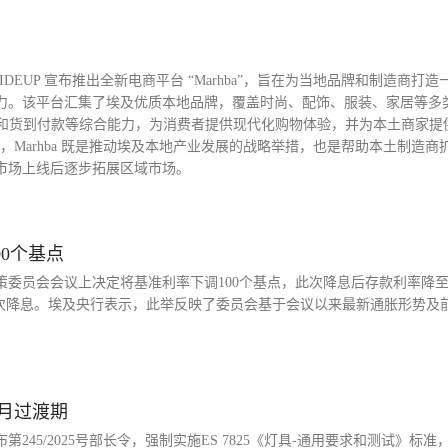
DEUP 宣布推出全新电商平台 “Marhba”，旨在为当地品牌和制造商打造
力。该平台汇集了埃及优质本地品牌，覆盖时尚、配饰、服装、家居等多
单管理和货到付款等综合能力，为消费者提供现代化购物体验，并为本土商家提
hed 表示，Marhba 既是推动埃及本地产业发展的战略举措，也是帮助本土制造
市场上线后逐步拓展区域市场。
0个基点
策委员会会议上决定将基准利率下调100个基点，此次降息后存款利率降至
第五次降息。埃及央行表示，此举反映了委员会基于会议以来最新通胀形势及
月过渡期
245/2025号部长令，强制实施ES 7825《灯具-通用要求和测试》标准