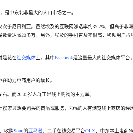
口，是中东北非最大的人口市场之一。
次于尼日利亚。虽然埃及的互联网渗透率约35.2%，但高于非
数量达4920多万。另外，埃及的手机普及率很高，移动用户占
时是花在
社交媒体
上。其中
Facebook
是流量最大的社交媒体平台
也在助力电商用户的增长。
左右。而26-35岁人群正是线上购物的主力军。
人曾在线上搜索过想要购买的商品或服务，70%的人有浏览线上商店的经
、收购
Souq
的
亚马逊
、二手在线交易平台
OLX
、中东本土电商No