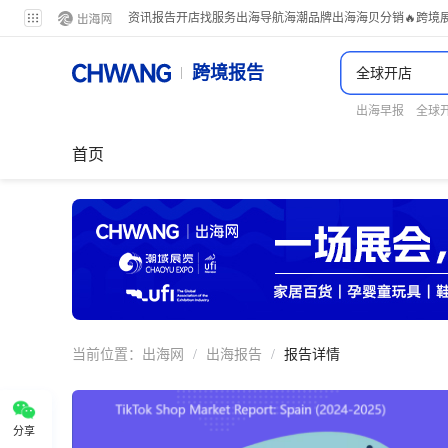
资讯
报告
开店
找服务
出海导航
海潮品牌出海
海贝分销
🔥跨境
跨境报告
出海早报
全球
首页
当前位置：
出海网
/
出海报告
/
报告详情
分享