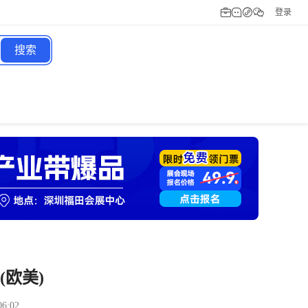
登录
搜索
告(欧美)
06:02